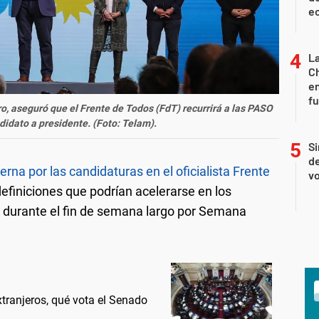
ec
La
Ch
en
f
, aseguró que el Frente de Todos (FdT)
recurrirá a las PASO
ndidato a presidente. (Foto: Telam).
Si
de
terna por las candidaturas en el oficialista Frente
vo
efiniciones que podrían acelerarse en los
s durante el fin de semana largo por Semana
extranjeros, qué vota el Senado