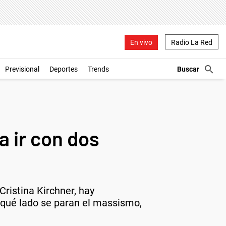
En vivo
Radio La Red
Previsional
Deportes
Trends
a ir con dos
ristina Kirchner, hay
e qué lado se paran el massismo,