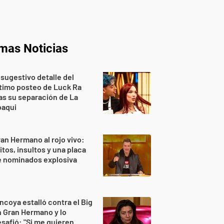
imas Noticias
 sugestivo detalle del
timo posteo de Luck Ra
as su separación de La
oaqui
an Hermano al rojo vivo:
itos, insultos y una placa
e nominados explosiva
ncoya estalló contra el Big
 Gran Hermano y lo
safió: "Si me quieren