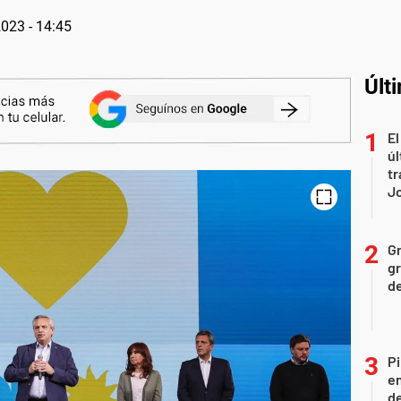
2023 - 14:45
Últ
El
úl
tr
J
Gr
gr
d
Pi
en
de