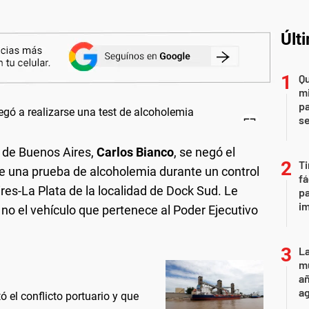
Últ
Qu
mi
pa
s
a de Buenos Aires,
Carlos Bianco
, se negó el
Ti
e una prueba de alcoholemia durante un control
fá
res-La Plata de la localidad de Dock Sud. Le
pa
i
o no el vehículo que pertenece al Poder Ejecutivo
La
mu
añ
a
 el conflicto portuario y que