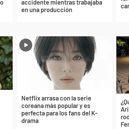
vo
accidente mientras trabajaba
can
en una producción
Netflix arrasa con la serie
¿Q
coreana más popular y es
Ar
perfecta para los fans del K-
ro
drama
Fe