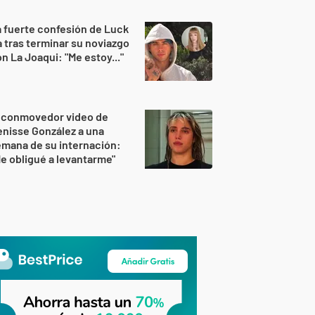
 fuerte confesión de Luck
 tras terminar su noviazgo
n La Joaqui: "Me estoy..."
l conmovedor video de
nisse González a una
mana de su internación:
e obligué a levantarme"