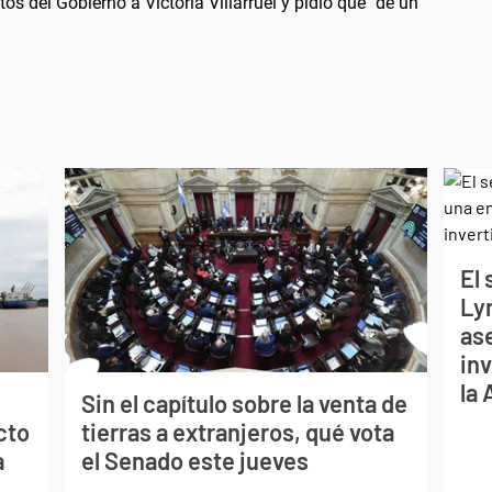
s del Gobierno a Victoria Villarruel y pidió que "dé un
El
Ly
as
inv
la
Sin el capítulo sobre la venta de
cto
tierras a extranjeros, qué vota
a
el Senado este jueves