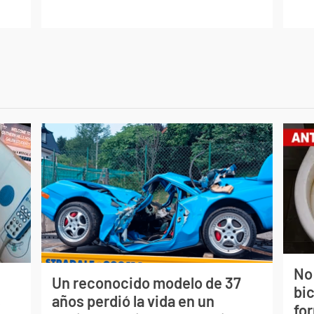
No
Un reconocido modelo de 37
bi
s
años perdió la vida en un
for