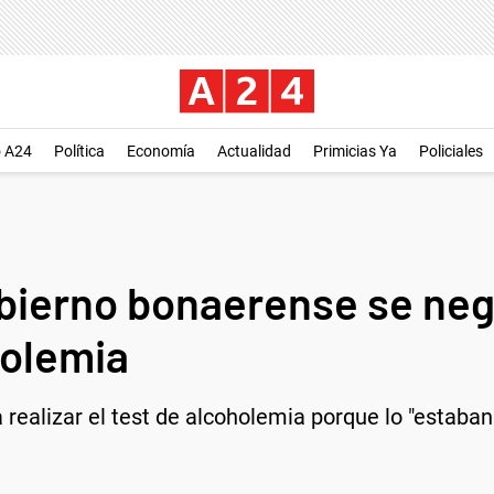
o A24
Política
Economía
Actualidad
Primicias Ya
Policiales
obierno bonaerense se neg
holemia
realizar el test de alcoholemia porque lo "estaban 