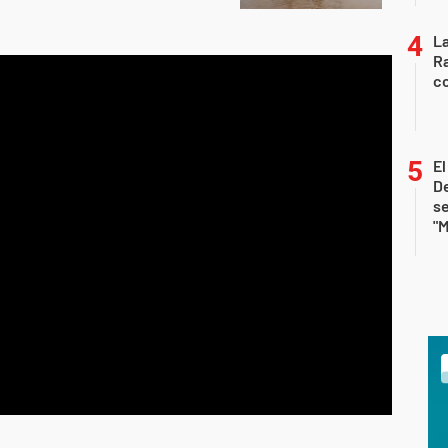
La
Ra
co
E
De
se
"M