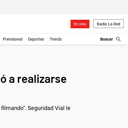
En vivo
Radio La Red
Previsional
Deportes
Trends
ó a realizarse
filmando". Seguridad Vial le