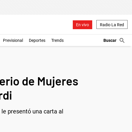
En vivo
Radio La Red
Previsional
Deportes
Trends
erio de Mujeres
rdi
 le presentó una carta al