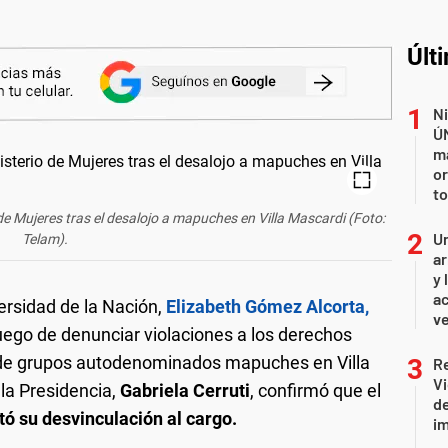
Últ
Ni
Ú
ma
or
to
de Mujeres tras el desalojo a mapuches en Villa Mascardi (Foto:
Un
Telam).
ar
y 
ac
ersidad de la Nación,
Elizabeth Gómez Alcorta,
ve
uego de denunciar violaciones a los derechos
 de grupos autodenominados mapuches en Villa
R
Vi
la Presidencia,
Gabriela Cerruti
, confirmó que el
de
ó su desvinculación al cargo.
i