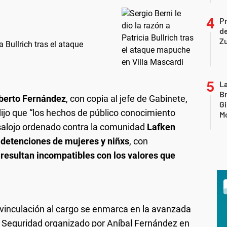
P
d
Z
a Bullrich tras el ataque
La
B
berto Fernández
, con copia al jefe de Gabinete,
Gi
 dijo que “los hechos de público conocimiento
Mo
esalojo ordenado contra la comunidad
Lafken
n
detenciones de mujeres y niñxs
, con
resultan incompatibles con los valores que
svinculación al cargo se enmarca en la avanzada
 Seguridad organizado por Aníbal Fernández en