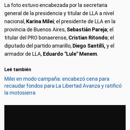
La foto estuvo encabezada por la secretaria
general de la presidencia y titular de LLA a nivel
nacional,
Karina Milei
; el presidente de LLA en la
provincia de Buenos Aires,
Sebastián Pareja
; el
titular del PRO bonaerense,
Cristian Ritondo
; el
diputado del partido amarillo,
Diego Santilli,
y el
armador de LLA,
Eduardo "Lule" Menem
.
Leé también
Milei en modo campaña: encabezó cena para
recaudar fondos para La Libertad Avanza y ratificó
la motosierra