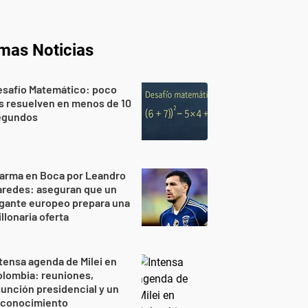
imas Noticias
esafío Matemático: poco
s resuelven en menos de 10
egundos
larma en Boca por Leandro
aredes: aseguran que un
gante europeo prepara una
llonaria oferta
tensa agenda de Milei en
lombia: reuniones,
unción presidencial y un
econocimiento