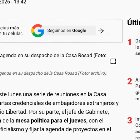
2026 - 13:42
Últ
D
lo
s
 agenda en su despacho de la Casa Rosad (Foto: archivo).
A
P
gi
te lunes una serie de reuniones en la Casa
mi
artas credenciales de embajadores extranjeros y
o Libertad. Por su parte, el jefe de Gabinete,
In
 de la
mesa política para el jueves,
con el
Co
oficialismo y fijar la agenda de proyectos en el
as
r