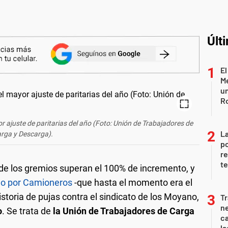
Últ
El
Me
un
R
 ajuste de paritarias del año (Foto: Unión de Trabajadores de
La
rga y Descarga).
po
re
te
a de los gremios superan el 100% de incremento, y
do por Camioneros
-que hasta el momento era el
storia de pujas contra el sindicato de los Moyano,
Tr
ne
o
. Se trata de
la Unión de Trabajadores de Carga
ca
la