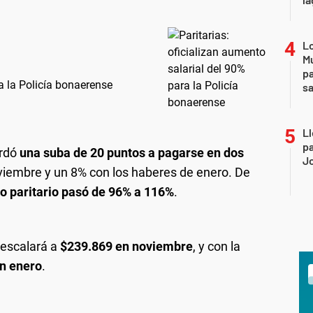
Lo
Mu
pa
ra la Policía bonaerense
sa
Ll
pa
ordó
una suba de 20 puntos a pagarse en dos
J
oviembre y un 8% con los haberes de enero. De
o paritario pasó de 96% a 116%
.
o escalará a
$239.869 en noviembre
, y con la
n enero
.