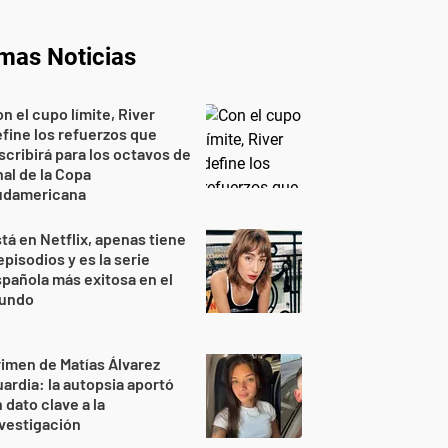
imas Noticias
n el cupo límite, River
fine los refuerzos que
scribirá para los octavos de
nal de la Copa
udamericana
tá en Netflix, apenas tiene
episodios y es la serie
pañola más exitosa en el
undo
imen de Matías Álvarez
ardia: la autopsia aportó
 dato clave a la
vestigación