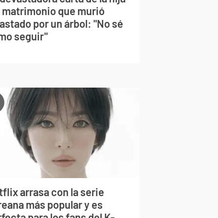
l matrimonio que murió
astado por un árbol: "No sé
mo seguir"
flix arrasa con la serie
reana más popular y es
fecta para los fans del K-