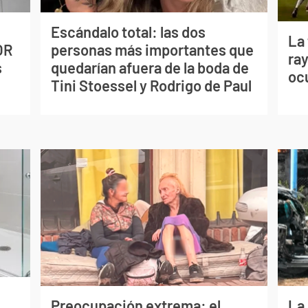
Escándalo total: las dos
La
OR
personas más importantes que
ray
s
quedarían afuera de la boda de
oc
Tini Stoessel y Rodrigo de Paul
Preocupación extrema: el
La 