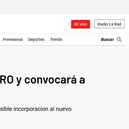
En vivo
Radio La Red
Previsional
Deportes
Trends
 PRO y convocará a
sible incorporacion al nuevo