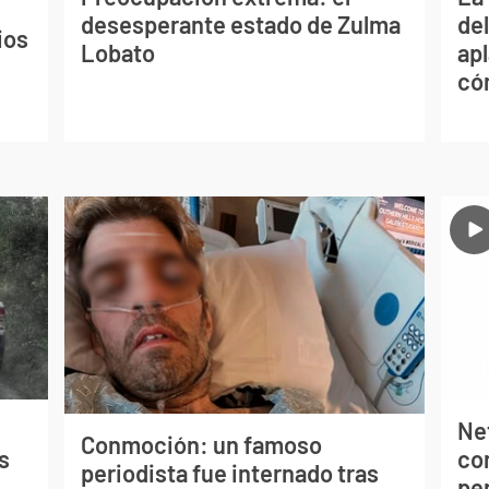
desesperante estado de Zulma
de
ios
Lobato
apl
có
Net
Conmoción: un famoso
s
co
periodista fue internado tras
per