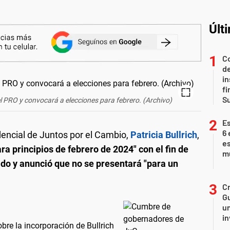
Últ
Co
de
in
fi
S
del PRO y convocará a elecciones para febrero. (Archivo)
Es
6 
dencial de Juntos por el Cambio,
Patricia Bullrich
,
es
ra principios de febrero de 2024" con el fin de
m
ido y anunció que no se presentará "para un
Cr
Gu
un
in
bre la incorporación de Bullrich