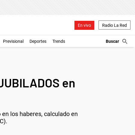
En vivo
Radio La Red
Previsional
Deportes
Trends
 JUBILADOS en
en los haberes, calculado en
C).