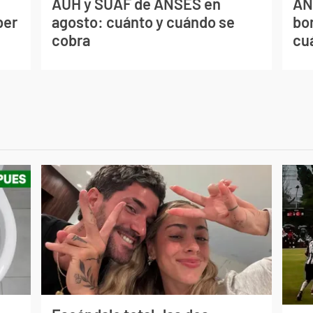
AUH y SUAF de ANSES en
AN
ber
agosto: cuánto y cuándo se
bo
cobra
cu