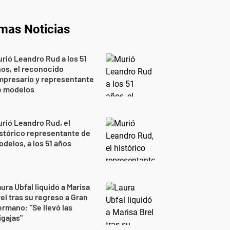
imas Noticias
rió Leandro Rud a los 51
os, el reconocido
mpresario y representante
e modelos
rió Leandro Rud, el
stórico representante de
delos, a los 51 años
ura Ubfal liquidó a Marisa
el tras su regreso a Gran
rmano: "Se llevó las
gajas"