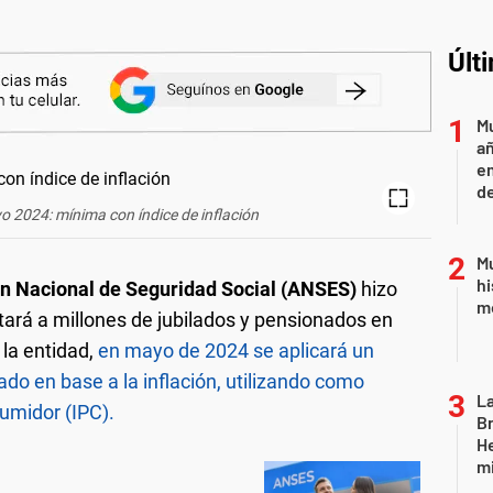
Últ
Mu
añ
e
d
 2024: mínima con índice de inflación
Mu
hi
n Nacional de Seguridad Social (ANSES)
hizo
mo
ará a millones de jubilados y pensionados en
 la entidad,
en mayo de 2024 se aplicará un
do en base a la inflación, utilizando como
La
sumidor (IPC).
Br
He
mi