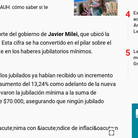
AUH: cómo saber si te
Ex
ac
Ar
L
porte del gobierno de
Javier Milei,
que ubicó la
sta cifra se ha convertido en el pilar sobre el
e en los haberes jubilatorios mínimos.
La
mo
Gr
os jubilados ya habían recibido un incremento
 aumento del 13,24% como adelanto de la nueva
evaron la jubilación mínima a la suma de
e $70.000, asegurando que ningún jubilado