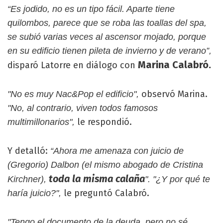
“Es jodido, no es un tipo fácil. Aparte tiene
quilombos, parece que se roba las toallas del spa,
se subió varias veces al ascensor mojado, porque
en su edificio tienen pileta de invierno y de verano”,
Marina Calabró.
disparó Latorre en diálogo con
observó Marina.
"No es muy Nac&Pop el edificio",
"No, al contrario, viven todos famosos
le respondió.
multimillonarios",
Y detalló:
“Ahora me amenaza con juicio de
(Gregorio) Dalbon (el mismo abogado de Cristina
toda la misma calaña
Kirchner),
".
"¿Y por qué te
le preguntó Calabró.
haría juicio?",
"Tengo el documento de la deuda, pero no sé,