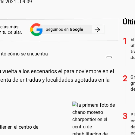
de 2021 - 09:09
Últ
El
úl
tr
J
 vuelta a los escenarios el para noviembre en el
Gr
enta de entradas y localidades agotadas en la
gr
d
Pi
en
de
er en el centro de
ec