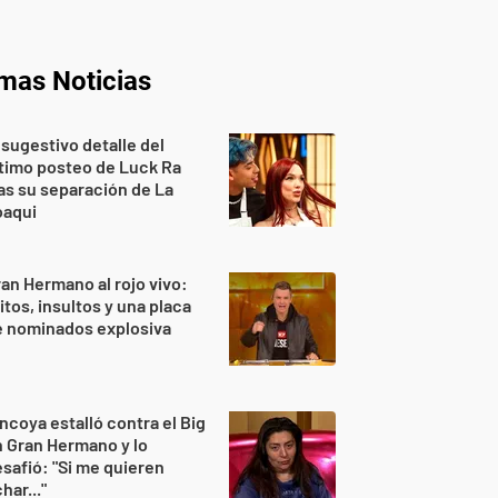
imas Noticias
 sugestivo detalle del
timo posteo de Luck Ra
as su separación de La
oaqui
an Hermano al rojo vivo:
itos, insultos y una placa
e nominados explosiva
ncoya estalló contra el Big
 Gran Hermano y lo
safió: "Si me quieren
har..."