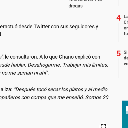
La
Ch
nteractuó desde Twitter con sus seguidores y
en
f
d.
Si
o”
, le consultaron. A lo que Chano explicó con
de
vo
 pude hablar. Desahogarme. Trabajar mis límites,
 no me suman ni ahí”.
aliza:
“Después tocó secar los platos y al medio
 compañeros con compa que me enseñó. Somos 20