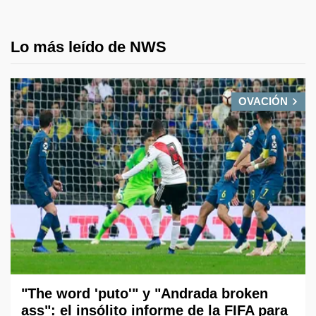
Lo más leído de NWS
OVACIÓN
"The word 'puto'" y "Andrada broken
ass": el insólito informe de la FIFA para