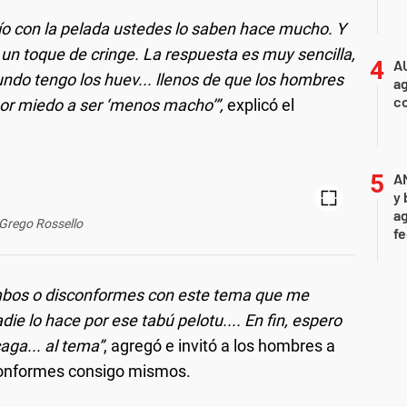
ío con la pelada ustedes lo saben hace mucho. Y
 un toque de cringe. La respuesta es muy sencilla,
A
undo tengo los huev... llenos de que los hombres
ag
c
or miedo a ser ‘menos macho’”,
explicó el
A
y 
ag
Grego Rossello
f
bos o disconformes con este tema que me
ie lo hace por ese tabú pelotu.... En fin, espero
aga... al tema”
, agregó e invitó a los hombres a
 conformes consigo mismos.