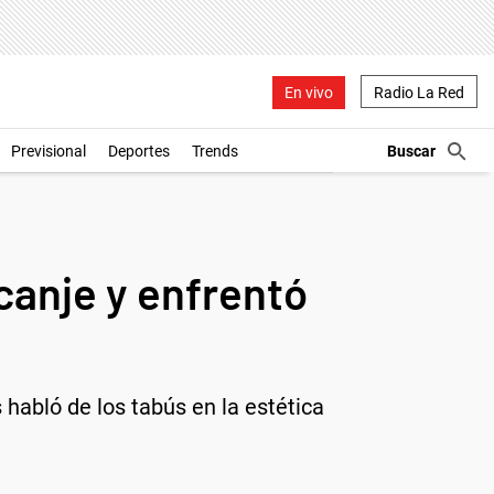
En vivo
Radio La Red
Previsional
Deportes
Trends
canje y enfrentó
s habló de los tabús en la estética