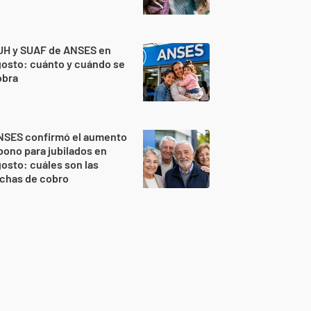
UH y SUAF de ANSES en
osto: cuánto y cuándo se
obra
NSES confirmó el aumento
bono para jubilados en
osto: cuáles son las
echas de cobro