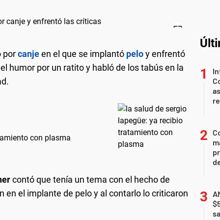
Últ
o por
canje
en el que se implantó
pelo
y enfrentó
o el humor por un ratito y habló de los tabús en la
In
ad.
Co
as
r
Co
atamiento con plasma
ma
pr
de
ner
contó que tenía un tema con el hecho de
en el implante de pelo y al contarlo lo criticaron
AN
$
sa