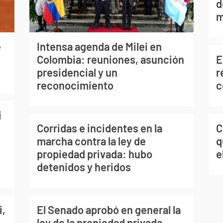
d
m
e
Intensa agenda de Milei en
E
Colombia: reuniones, asunción
r
presidencial y un
c
reconocimiento
i
C
Corridas e incidentes en la
q
marcha contra la ley de
e
propiedad privada: hubo
detenidos y heridos
i,
El Senado aprobó en general la
ley de la propiedad privada,