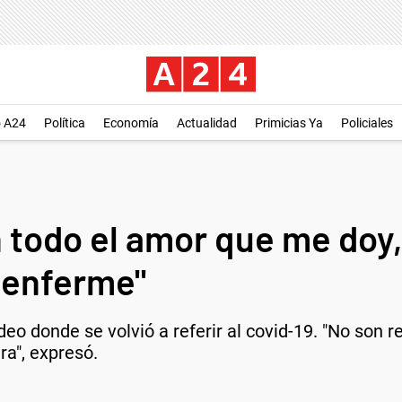
o A24
Política
Economía
Actualidad
Primicias Ya
Policiales
n todo el amor que me doy
 enferme"
eo donde se volvió a referir al covid-19. "No son r
ra", expresó.