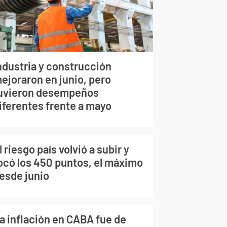
ndustria y construcción
ejoraron en junio, pero
uvieron desempeños
iferentes frente a mayo
l riesgo país volvió a subir y
ocó los 450 puntos, el máximo
esde junio
a inflación en CABA fue de