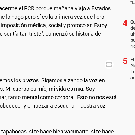
"L
 hacerme el PCR porque mañana viajo a Estados
e lo hago pero sí es la primera vez que lloro
Qu
imposición médica, social y protocolar. Estoy
de
sentía tan triste", comenzó su historia de
úl
b
rí
El
Ma
L
ar
ajemos los brazos. Sigamos alzando la voz en
. Mi cuerpo es mío, mi vida es mía. Soy
tar, tanto mental como corporal. Esto no nos está
 obedecer y empezar a escuchar nuestra voz
 tapabocas, si te hace bien vacunarte, si te hace