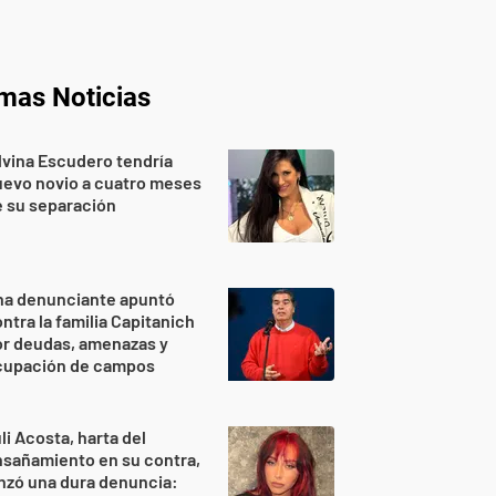
imas Noticias
lvina Escudero tendría
evo novio a cuatro meses
 su separación
na denunciante apuntó
ntra la familia Capitanich
or deudas, amenazas y
cupación de campos
li Acosta, harta del
sañamiento en su contra,
nzó una dura denuncia: