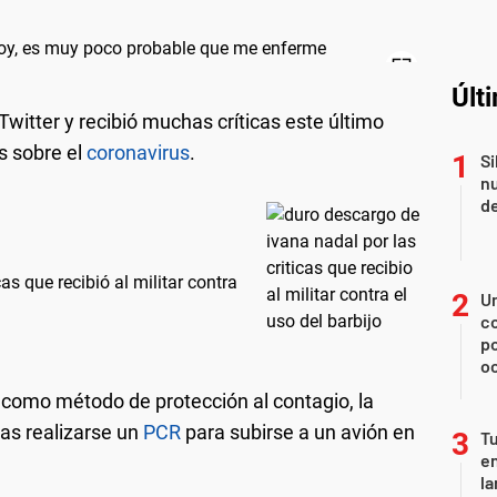
Últ
Twitter y recibió muchas críticas este último
s sobre el
coronavirus
.
Si
nu
de
as que recibió al militar contra
U
co
p
o
o como método de protección al contagio, la
as realizarse un
PCR
para subirse a un avión en
Tu
en
la