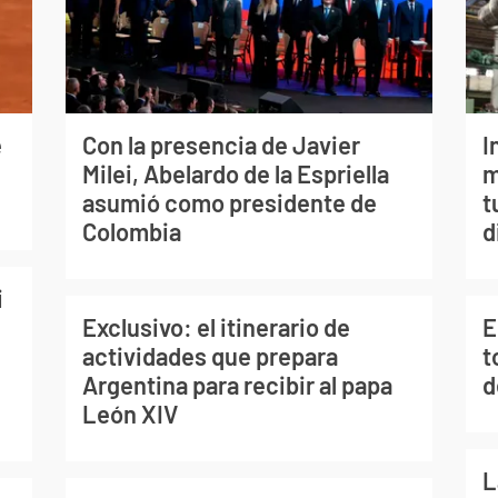
e
Con la presencia de Javier
I
Milei, Abelardo de la Espriella
m
asumió como presidente de
t
Colombia
d
i
Exclusivo: el itinerario de
E
actividades que prepara
t
Argentina para recibir al papa
d
León XIV
L