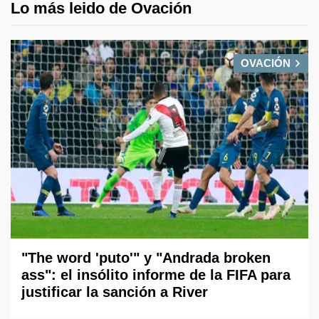
Lo más leido de Ovación
OVACIÓN
"The word 'puto'" y "Andrada broken
ass": el insólito informe de la FIFA para
justificar la sanción a River