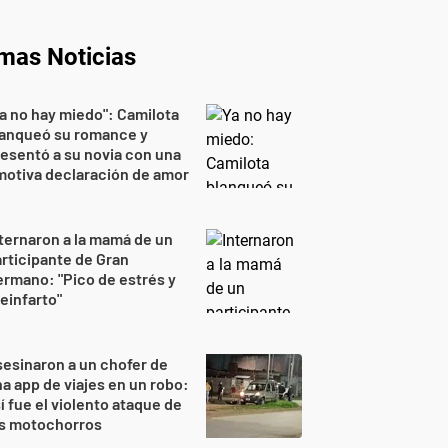
imas Noticias
a no hay miedo": Camilota
lanqueó su romance y
esentó a su novia con una
otiva declaración de amor
ternaron a la mamá de un
rticipante de Gran
rmano: "Pico de estrés y
einfarto"
esinaron a un chofer de
a app de viajes en un robo:
í fue el violento ataque de
os motochorros