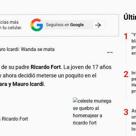
Últ
"Y
b
pr
em
s de su padre
Ricardo Fort
. La joven de 17 años
In
 ahora decidió meterse un poquito en el
pa
ra y Mauro Icardi
.
He
pr
As
un
 Ricardo Fort
as
l