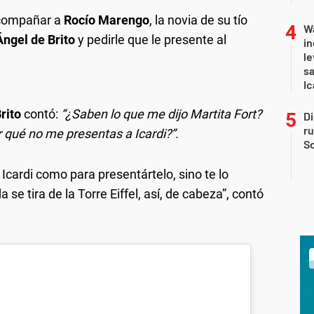
acompañar a
Rocío Marengo
, la novia de su tío
Wa
Ángel de Brito
y pedirle que le presente al
in
le
sa
Ic
rito
contó:
“¿Saben lo que me dijo Martita Fort?
Di
r
r qué no me presentas a Icardi?”.
So
 Icardi como para presentártelo, sino te lo
e tira de la Torre Eiffel, así, de cabeza”, contó