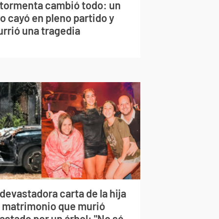
 tormenta cambió todo: un
o cayó en pleno partido y
urrió una tragedia
devastadora carta de la hija
l matrimonio que murió
astado por un árbol: "No sé