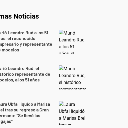
imas Noticias
rió Leandro Rud a los 51
os, el reconocido
mpresario y representante
e modelos
rió Leandro Rud, el
stórico representante de
delos, a los 51 años
ura Ubfal liquidó a Marisa
el tras su regreso a Gran
rmano: "Se llevó las
gajas"