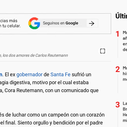
Últ
Mu
añ
e
d
o, los dos amores de Carlos Reutemann
Mu
hi
n
. El ex
gobernador
de
Santa Fe
sufrió un
mo
ia digestiva, motivo por el cual estaba
ija, Cora Reutemann, con un comunicado que
La
Br
s de luchar como un campeón con un corazón
He
mi
 final. Siento orgullo y bendición por el padre