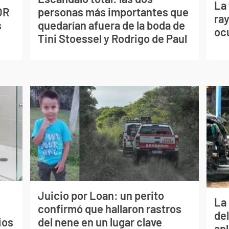
La
OR
personas más importantes que
ray
s
quedarían afuera de la boda de
oc
Tini Stoessel y Rodrigo de Paul
Juicio por Loan: un perito
La 
confirmó que hallaron rastros
de
ios
del nene en un lugar clave
apl