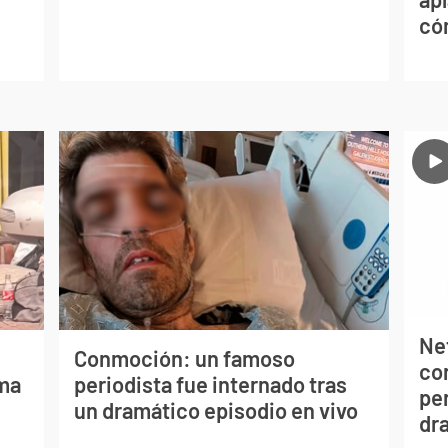
có
Net
Conmoción: un famoso
co
lma
periodista fue internado tras
per
un dramático episodio en vivo
dr