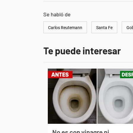
Se habló de
Carlos Reutemann
Santa Fe
Go
Te puede interesar
No es con vinagre ni