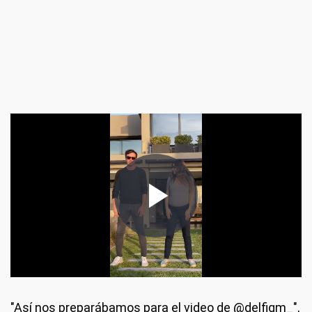
"Así nos preparábamos para el video de @delfigm_",