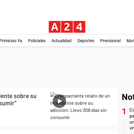
Primicias Ya
Policiales
Actualidad
Deportes
Previsional
Mu
dente sobre su
Not
nsumir"
C
pe
un
vi