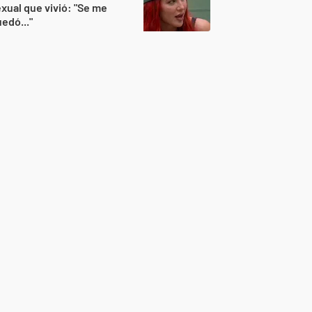
xual que vivió: "Se me
edó..."