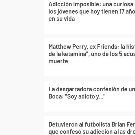
Adicción imposible: una curiosa 
los jóvenes que hoy tienen 17 a
en su vida
Matthew Perry, ex Friends: la hist
de la ketamina", uno de los 5 ac
muerte
La desgarradora confesión de un
Boca: "Soy adicto y..."
Detuvieron al futbolista Brian Fe
que confesó su adicción a las dr