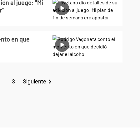
ión al juego: "Mi
r"
nto en que
3
Siguiente