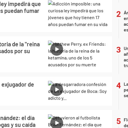
ley impedirá que
ños puedan fumar
Án
e
ac
e
oria de la "reina
U
usados por su
añ
a
tr
 exjugador de
La
pe
se
rnández: el día
Fl
ogas y su caída
de