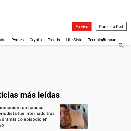
En vivo
Radio La Red
ndo
Pymes
Crypto
Trends
Life Style
Tecnología
icias más leídas
onmoción: un famoso
riodista fue internado tras
 dramático episodio en
vo