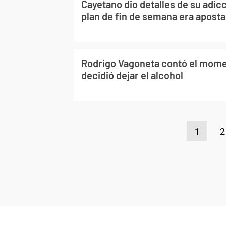
Cayetano dio detalles de su adicc
plan de fin de semana era aposta
Rodrigo Vagoneta contó el mome
decidió dejar el alcohol
1
2