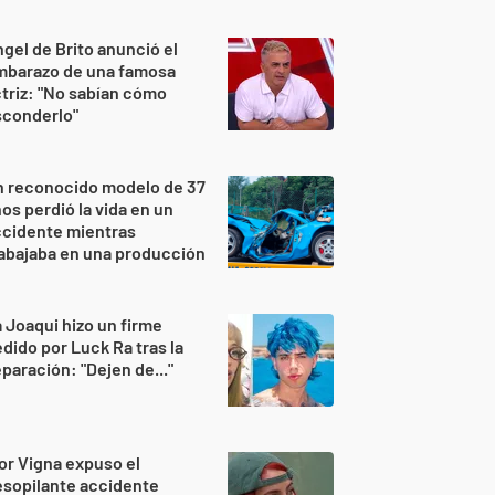
gel de Brito anunció el
mbarazo de una famosa
triz: "No sabían cómo
sconderlo"
n reconocido modelo de 37
os perdió la vida en un
ccidente mientras
abajaba en una producción
 Joaqui hizo un firme
dido por Luck Ra tras la
paración: "Dejen de..."
or Vigna expuso el
sopilante accidente