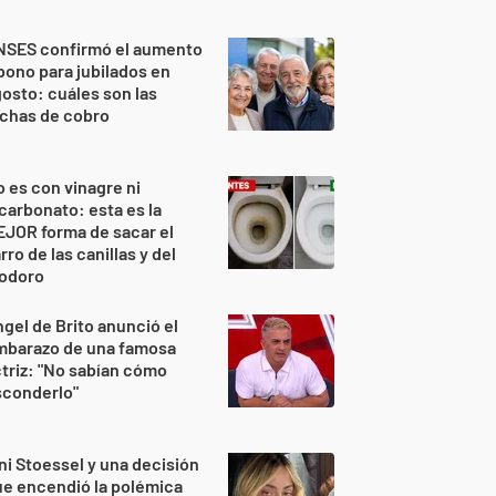
NSES confirmó el aumento
bono para jubilados en
osto: cuáles son las
echas de cobro
 es con vinagre ni
carbonato: esta es la
JOR forma de sacar el
rro de las canillas y del
nodoro
gel de Brito anunció el
mbarazo de una famosa
triz: "No sabían cómo
sconderlo"
ni Stoessel y una decisión
e encendió la polémica