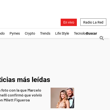
En vivo
Radio La Red
ndo
Pymes
Crypto
Trends
Life Style
Tecnología
icias más leídas
 foto con la que Marcelo
nelli confirmó que volvió
n Milett Figueroa