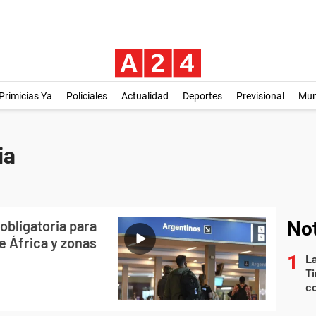
Primicias Ya
Policiales
Actualidad
Deportes
Previsional
Mu
ia
obligatoria para
Not
e África y zonas
La
Ti
co