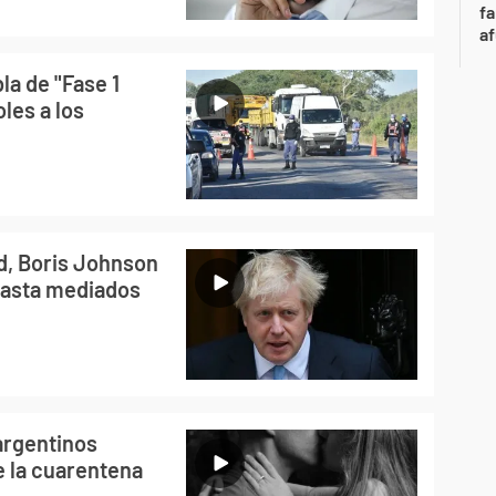
fa
af
la de "Fase 1
les a los
d, Boris Johnson
hasta mediados
argentinos
e la cuarentena