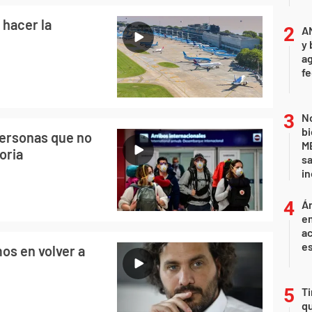
 hacer la
A
y 
ag
f
No
bi
ersonas que no
ME
oria
sa
i
Án
e
ac
e
os en volver a
Ti
qu