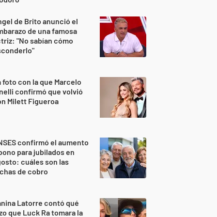
gel de Brito anunció el
mbarazo de una famosa
triz: "No sabían cómo
sconderlo"
 foto con la que Marcelo
nelli confirmó que volvió
n Milett Figueroa
NSES confirmó el aumento
bono para jubilados en
osto: cuáles son las
echas de cobro
nina Latorre contó qué
zo que Luck Ra tomara la