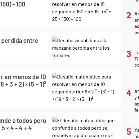
 150) - 100
Án
e
ac
e
 perdida entre
La
Ti
co
r en menos de 10
8 ÷ 3 + 2) × (5 − 1)²
A
y 
ag
f
unde a todos pero
5 × 4 - 4 ÷ 4
Ya
hi