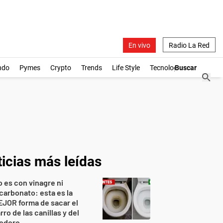
En vivo
Radio La Red
ndo
Pymes
Crypto
Trends
Life Style
Tecnología
icias más leídas
 es con vinagre ni
carbonato: esta es la
JOR forma de sacar el
rro de las canillas y del
nodoro