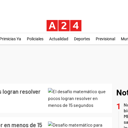
Primicias Ya
Policiales
Actualidad
Deportes
Previsional
Mu
 logran resolver
Not
No
bi
ME
sa
r en menos de 15
i