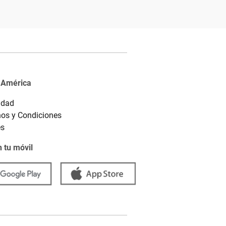
 América
idad
os y Condiciones
es
 tu móvil