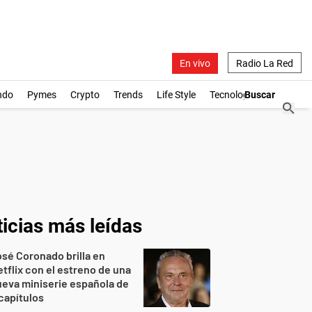
En vivo
Radio La Red
ndo
Pymes
Crypto
Trends
Life Style
Tecnología
icias más leídas
sé Coronado brilla en
tflix con el estreno de una
eva miniserie española de
capítulos