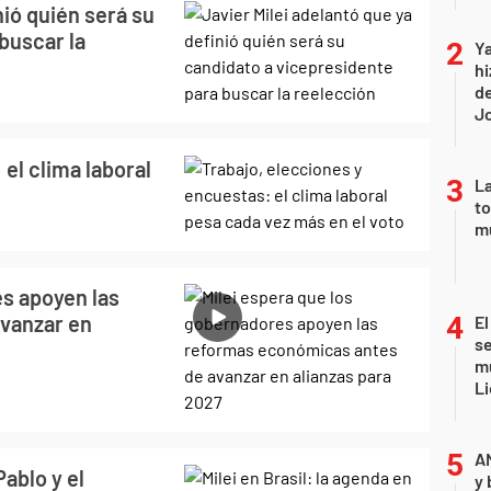
nió quién será su
buscar la
Ya
hi
de
Jo
el clima laboral
La
to
m
es apoyen las
vanzar en
El
se
mu
Li
A
Pablo y el
y 