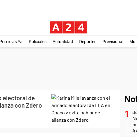
Primicias Ya
Policiales
Actualidad
Deportes
Previsional
Mu
o electoral de
Not
lianza con Zdero
Jo
Ne
nu
4 