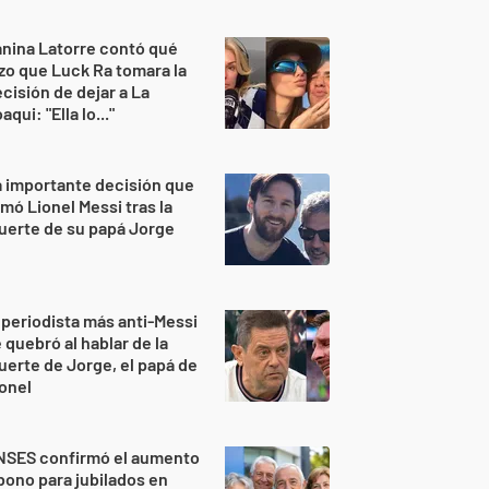
nina Latorre contó qué
zo que Luck Ra tomara la
cisión de dejar a La
aqui: "Ella lo..."
 importante decisión que
mó Lionel Messi tras la
uerte de su papá Jorge
 periodista más anti-Messi
 quebró al hablar de la
erte de Jorge, el papá de
onel
NSES confirmó el aumento
bono para jubilados en