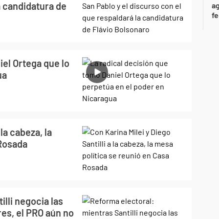
a candidatura de
ag
f
iel Ortega que lo
ua
 la cabeza, la
 Rosada
lli negocia las
es, el PRO aún no