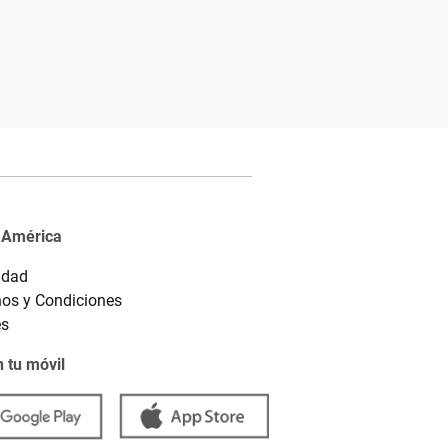
 América
idad
os y Condiciones
es
 tu móvil