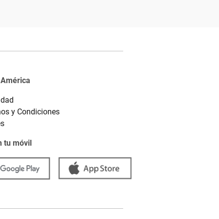
 América
idad
os y Condiciones
es
 tu móvil