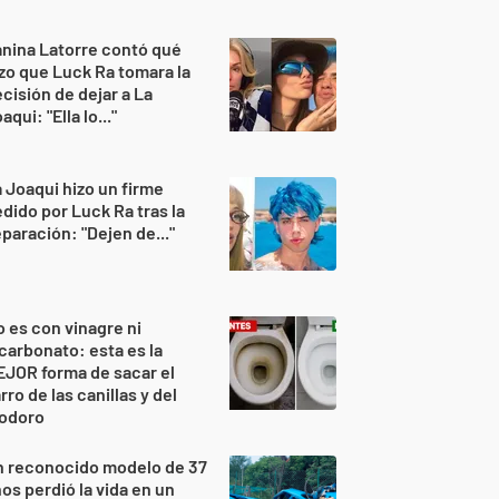
nina Latorre contó qué
zo que Luck Ra tomara la
cisión de dejar a La
aqui: "Ella lo..."
 Joaqui hizo un firme
dido por Luck Ra tras la
paración: "Dejen de..."
 es con vinagre ni
carbonato: esta es la
JOR forma de sacar el
rro de las canillas y del
nodoro
n reconocido modelo de 37
os perdió la vida en un