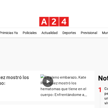
Primicias Ya
Policiales
Actualidad
Deportes
Previsional
Mu
ez mostró los
Not
po:
C
pe
un
vi