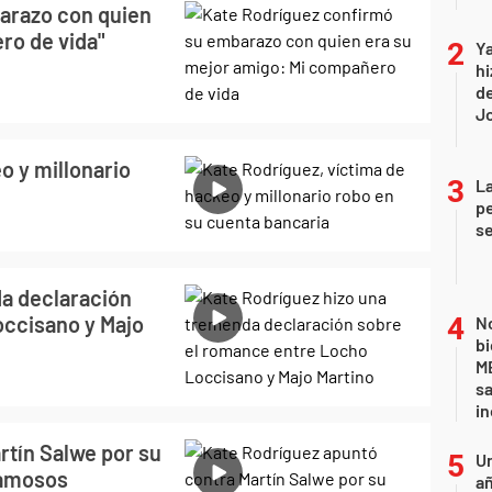
arazo con quien
ro de vida"
Ya
hi
de
Jo
o y millonario
La
pe
se
a declaración
occisano y Majo
No
bi
ME
sa
i
rtín Salwe por su
U
 famosos
añ