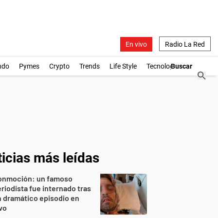
En vivo
Radio La Red
ndo
Pymes
Crypto
Trends
Life Style
Tecnología
icias más leídas
onmoción: un famoso
riodista fue internado tras
 dramático episodio en
vo