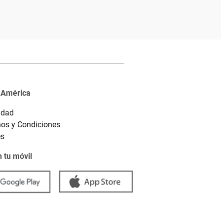
 América
idad
os y Condiciones
es
 tu móvil