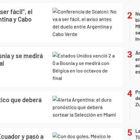
er fácil", el
No
ntina y Cabo
bi
ME
sa
i
Án
snia y se medirá
e
al
ac
e
P
d
tico que deberá
Z
La
Ecuador y pasó a
Ti