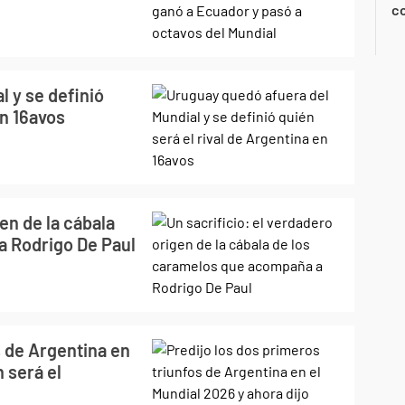
co
 y se definió
en 16avos
gen de la cábala
a Rodrigo De Paul
s de Argentina en
n será el