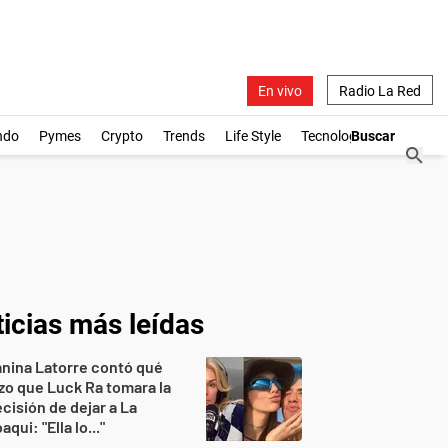
En vivo
Radio La Red
ndo
Pymes
Crypto
Trends
Life Style
Tecnología
icias más leídas
nina Latorre contó qué
zo que Luck Ra tomara la
cisión de dejar a La
aqui: "Ella lo..."