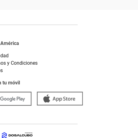
 América
idad
os y Condiciones
es
 tu móvil