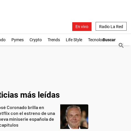
En vivo
Radio La Red
ndo
Pymes
Crypto
Trends
Life Style
Tecnología
icias más leídas
sé Coronado brilla en
tflix con el estreno de una
eva miniserie española de
capítulos