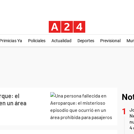
Primicias Ya
Policiales
Actualidad
Deportes
Previsional
Mu
rque: el
Not
en un área
Jo
Ne
nu
4 