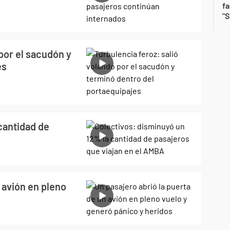
fa
"S
por el sacudón y
es
cantidad de
 avión en pleno