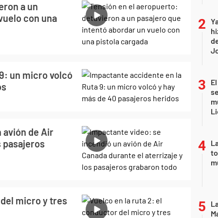
eron a un
 vuelo con una
Ya
hi
de
Jo
9: un micro volcó
El
os
se
mu
Li
 avión de Air
s pasajeros
La
to
m
 del micro y tres
La
Ma