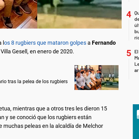
Qu
de
úl
b
rí
 l
os 8 rugbiers que mataron golpes
a
Fernando
 Villa Gesell, en enero de 2020.
El
Ma
L
ar
rio tras la pelea de los rugbiers
etua, mientras que a otros tres les dieron 15
n y se conoció que los rugbiers están
ne muchas peleas en la alcaldía de Melchor