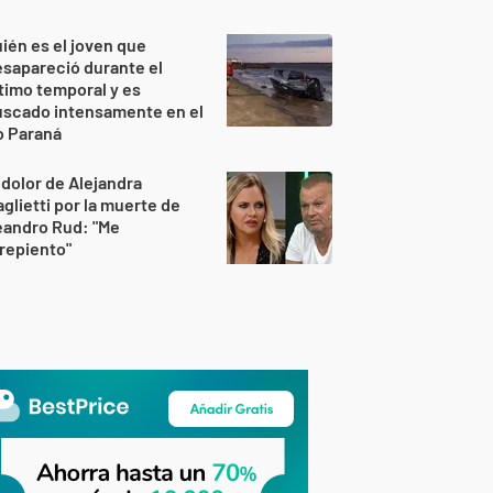
ién es el joven que
sapareció durante el
timo temporal y es
uscado intensamente en el
o Paraná
 dolor de Alejandra
glietti por la muerte de
eandro Rud: "Me
repiento"