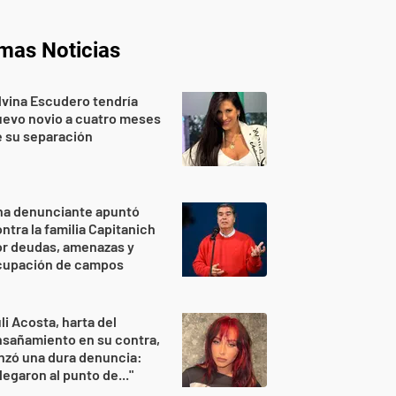
imas Noticias
lvina Escudero tendría
evo novio a cuatro meses
 su separación
na denunciante apuntó
ntra la familia Capitanich
or deudas, amenazas y
cupación de campos
li Acosta, harta del
sañamiento en su contra,
nzó una dura denuncia:
legaron al punto de..."