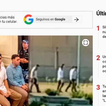
Últ
Si
nu
de
U
co
p
o
Tu
en
la
"L