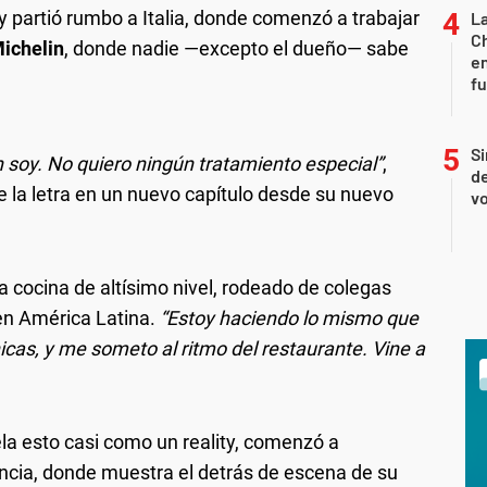
y partió rumbo a Italia, donde comenzó a trabajar
La
Ch
Michelin
, donde nadie —excepto el dueño— sabe
en
f
Si
én soy. No quiero ningún tratamiento especial”
,
de
e la letra en un nuevo capítulo desde su nuevo
vo
 cocina de altísimo nivel, rodeado de colegas
 en América Latina.
“Estoy haciendo lo mismo que
cas, y me someto al ritmo del restaurante. Vine a
la esto casi como un reality, comenzó a
ncia, donde muestra el detrás de escena de su