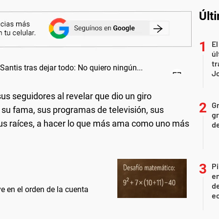
Últ
El
úl
tr
J
us seguidores al revelar que dio un giro
Gr
o su fama, sus programas de televisión, sus
gr
 sus raíces, a hacer lo que más ama como uno más
d
Pi
en
de
e en el orden de la cuenta
ec