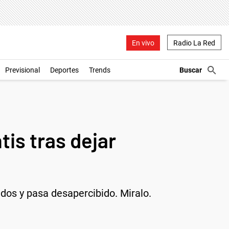
En vivo
Radio La Red
Previsional
Deportes
Trends
is tras dejar
dos y pasa desapercibido. Miralo.