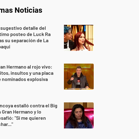
imas Noticias
 sugestivo detalle del
timo posteo de Luck Ra
as su separación de La
oaqui
an Hermano al rojo vivo:
itos, insultos y una placa
e nominados explosiva
ncoya estalló contra el Big
 Gran Hermano y lo
safió: "Si me quieren
har..."