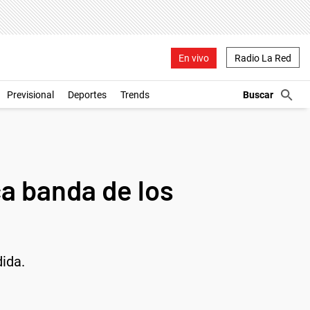
En vivo
Radio La Red
Previsional
Deportes
Trends
a banda de los
dida.