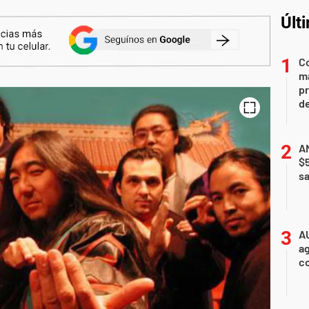
Últ
Co
ma
pr
de
AN
$
sa
A
ag
c