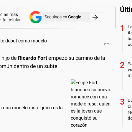
Últ
La
An
lo
co
 hijo de
Ricardo Fort
empezó su camino de la
Ya
común dentro de un subte.
ve
ir
Có
ci
 una modelo rusa: quién es la
re
do