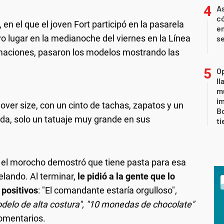
As
có
en el que el joven Fort participó en la pasarela
em
o lugar en la medianoche del viernes en la Línea
se
formaciones, pasaron los modelos mostrando las
Op
l
mu
i
 over size, con un cinto de tachas, zapatos y un
Bo
ada, solo un tatuaje muy grande en sus
t
 el morocho demostró que tiene pasta para esa
lando. Al terminar,
le pidió a la gente que lo
 positivos
: "El comandante estaría orgulloso"
,
delo de alta costura", "10 monedas de chocolate"
omentarios.