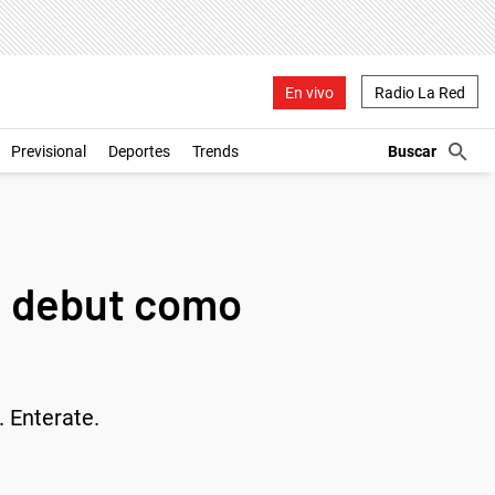
En vivo
Radio La Red
Previsional
Deportes
Trends
te debut como
 Enterate.