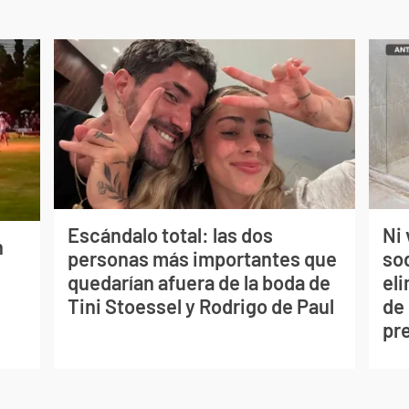
Escándalo total: las dos
Ni 
n
personas más importantes que
so
quedarían afuera de la boda de
eli
Tini Stoessel y Rodrigo de Paul
de
pr