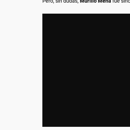
Pero, sin dudas,
Murillo Mena
fue sin