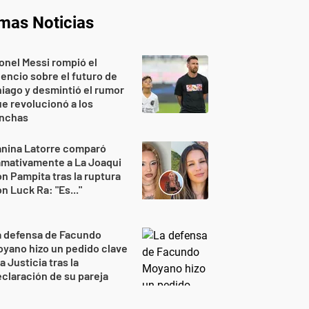
imas Noticias
onel Messi rompió el
lencio sobre el futuro de
iago y desmintió el rumor
e revolucionó a los
inchas
anina Latorre comparó
amativamente a La Joaqui
n Pampita tras la ruptura
n Luck Ra: "Es..."
a defensa de Facundo
yano hizo un pedido clave
la Justicia tras la
claración de su pareja