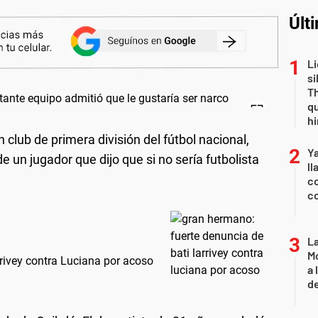
Últ
Li
si
Th
qu
h
un club de primera división del fútbol nacional,
Y
e un jugador que dijo que si no sería futbolista
ll
co
co
L
Mo
rivey contra Luciana por acoso
a 
de