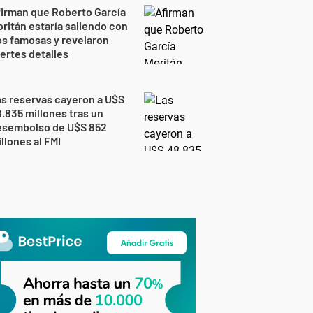
irman que Roberto García
ritán estaría saliendo con
s famosas y revelaron
ertes detalles
s reservas cayeron a U$S
.835 millones tras un
esembolso de U$S 852
llones al FMI