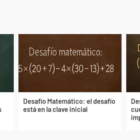
s
Desafío Matemático: el desafío
De
s
está en la clave inicial
cu
im