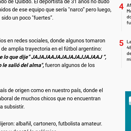
undo de Quibdó. El deportista de 31 años no dudó
Af
idos de ese equipo que sería "narco” pero luego,
Mo
do
 sido un poco "fuertes”.
fu
rios en redes sociales, donde algunos tomaron
La
48
de amplia trayectoria en el fútbol argentino:
d
erte lo que dije” JAJAJAAJAJAJAJAJJAJAAJ ”,
mi
 le salió del alma",
fueron algunos de los
país de origen como en nuestro país, donde el
 laboral de muchos chicos que no encuentran
 subsistir.
jeron: albañil, cartonero, futbolista amateur.