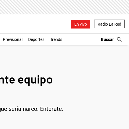
En vivo
Radio La Red
Previsional
Deportes
Trends
ante equipo
ue sería narco. Enterate.