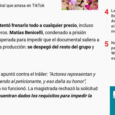
iral que arrasa en TikTok
L
Bo
Ar
tentó frenarlo todo a cualquier precio
, incluso
el
m
eros.
Matías Benicelli
, condenado a prisión
perada para impedir que el documental saliera a
Ne
la producción:
se despegó del resto del grupo
y
pe
W
e
apuntó contra el tráiler:
“Actores representan y
yendo al peticionante, y eso daña su honor”
,
 no funcionó. La magistrada rechazó la solicitud
uentran dados los requisitos para impedir la