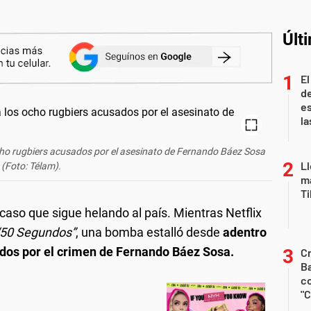
Últ
El
de
es
la
 ocho rugbiers acusados por el asesinato de Fernando Báez Sosa
Ll
(Foto: Télam).
ma
T
aso que sigue helando al país. Mientras Netflix
“50 Segundos”
, una bomba estalló desde
adentro
ados por el crimen de Fernando Báez Sosa.
Cr
Ba
c
"C