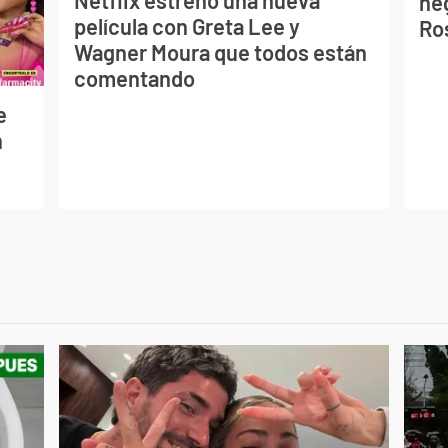
Netflix estrenó una nueva
ne
película con Greta Lee y
Ro
Wagner Moura que todos están
comentando
e
n