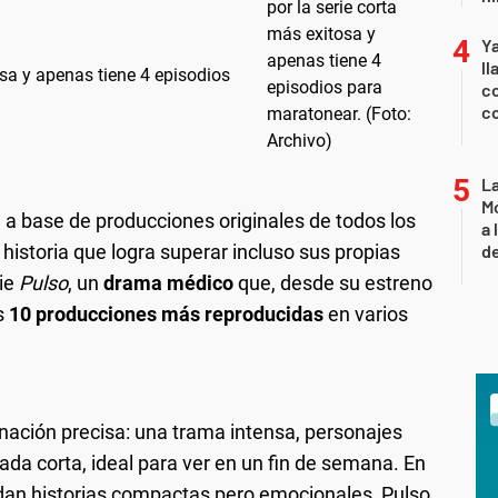
Y
ll
tosa y apenas tiene 4 episodios
co
co
L
Mo
l a base de producciones originales de todos los
a 
historia que logra superar incluso sus propias
de
rie
Pulso
, un
drama médico
que, desde su estreno
s
10 producciones más reproducidas
en varios
nación precisa: una trama intensa, personajes
da corta, ideal para ver en un fin de semana. En
an historias compactas pero emocionales, Pulso