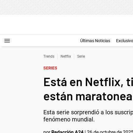
Últimas Noticias
Exclusiv
Trends
Netflix
Serie
SERIES
Está en Netflix, 
están maratonean
Esta serie sorprendió a los suscri
fenómeno mundial.
por
Redacción A24
|
26 de octubre de 2025