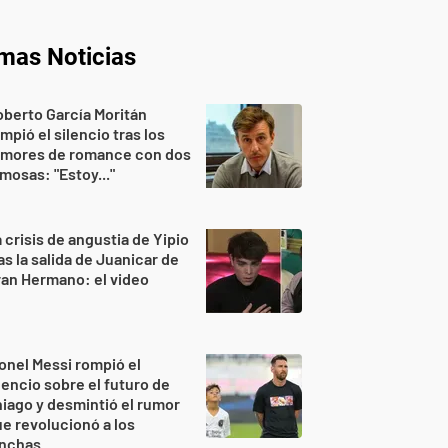
imas Noticias
berto García Moritán
mpió el silencio tras los
umores de romance con dos
mosas: "Estoy..."
 crisis de angustia de Yipio
as la salida de Juanicar de
an Hermano: el video
onel Messi rompió el
lencio sobre el futuro de
iago y desmintió el rumor
e revolucionó a los
inchas