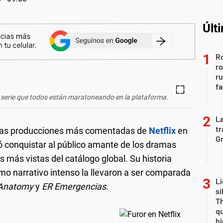
Últ
Ro
ro
r
fa
 la serie que todos están maratoneando en la plataforma.
La
tr
e las producciones más comentadas de
Netflix
en
Gr
ró conquistar al público amante de los dramas
s más vistas del catálogo global. Su historia
tmo narrativo intenso la llevaron a ser comparada
Li
 Anatomy
y
ER Emergencias
.
si
Th
qu
h