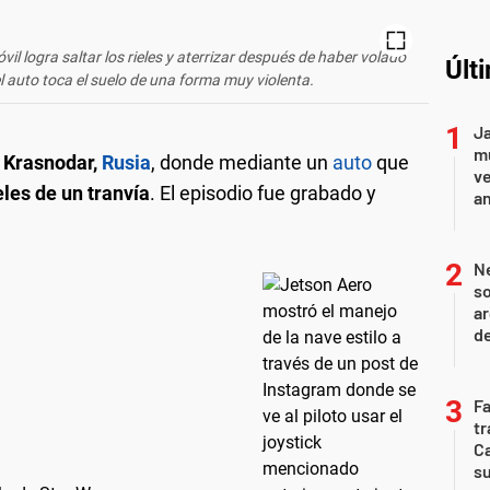
il logra saltar los rieles y aterrizar después de haber volado
Últ
el auto toca el suelo de una forma muy violenta.
Ja
mu
n
Krasnodar,
Rusia
, donde mediante un
auto
que
v
eles de un tranvía
. El episodio fue grabado y
an
Ne
so
ar
d
F
tr
Ca
s