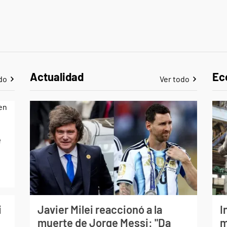
Actualidad
Ec
do
Ver todo
e
i
Javier Milei reaccionó a la
I
muerte de Jorge Messi: "Da
m