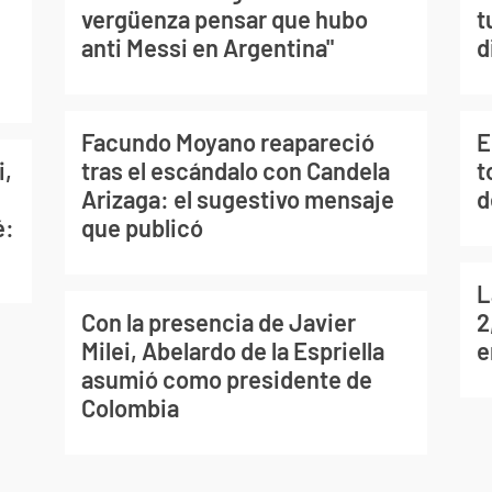
vergüenza pensar que hubo
t
anti Messi en Argentina"
d
Facundo Moyano reapareció
E
i,
tras el escándalo con Candela
t
Arizaga: el sugestivo mensaje
d
é:
que publicó
L
Con la presencia de Javier
2
Milei, Abelardo de la Espriella
e
asumió como presidente de
Colombia