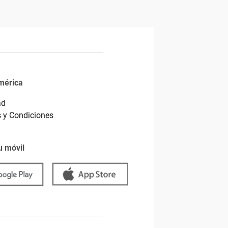
mérica
ad
 y Condiciones
u móvil