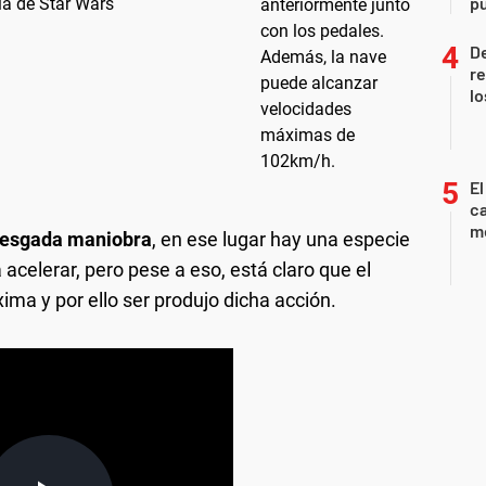
pu
la de Star Wars
D
re
lo
El
ca
m
iesgada maniobra
, en ese lugar hay una especie
 acelerar, pero pese a eso, está claro que el
ima y por ello ser produjo dicha acción.