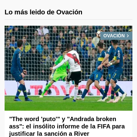
Lo más leido de Ovación
OVACIÓN
"The word 'puto'" y "Andrada broken
ass": el insólito informe de la FIFA para
justificar la sanción a River