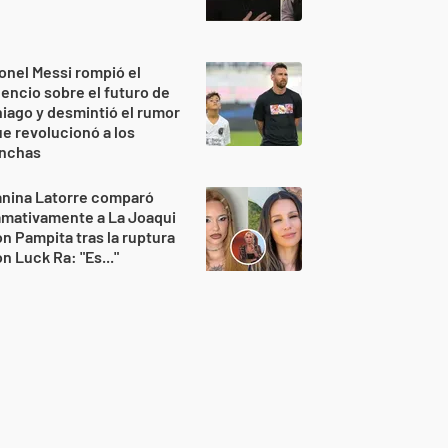
onel Messi rompió el
lencio sobre el futuro de
iago y desmintió el rumor
e revolucionó a los
inchas
anina Latorre comparó
amativamente a La Joaqui
n Pampita tras la ruptura
n Luck Ra: "Es..."