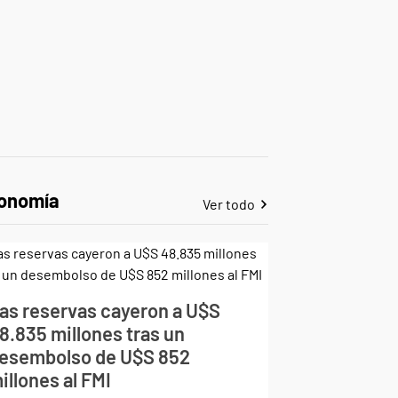
onomía
Ver todo
as reservas cayeron a U$S
8.835 millones tras un
esembolso de U$S 852
illones al FMI