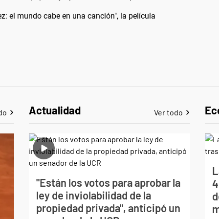
Páez: el mundo cabe en una canción", la película
Actualidad
Ec
do
Ver todo
L
"Están los votos para aprobar la
4
ley de inviolabilidad de la
d
propiedad privada", anticipó un
m