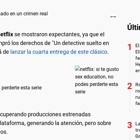
Últ
etflix
se mostraron expectantes, ya que el
pró los derechos de "Un detective suelto en
El
rá de
lanzar la cuarta entrega de este clásico
.
El
fa
He
e
Ro
 perderte esta serie
ro
r
fa
recuperando producciones estrenadas
lataforma, generando la atención, pero sobre
La
tr
ios.
Gr