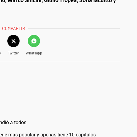
o, Marco Sincini, Giulio Tropea, Sofia Iacuitto y
COMPARTIR
k
Twitter
Whatsapp
ndió a todos
erie más popular y apenas tiene 10 capítulos