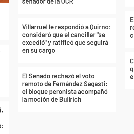
senador de la UCR
e
E
Villarruel le respondió a Quirno:
r
consideró que el canciller "se
c
excedió" y ratificó que seguirá
en su cargo
i
C
q
El Senado rechazó el voto
e
remoto de Fernández Sagasti:
el bloque peronista acompañó
la moción de Bullrich
i,
é: