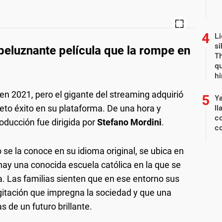
Li
si
speluznante película que la rompe en
Th
qu
h
 en 2021, pero el gigante del streaming adquirió
Y
ll
to éxito en su plataforma. De una hora y
co
oducción fue dirigida por
Stefano Mordini
.
co
 se la conoce en su idioma original, se ubica en
hay una conocida escuela católica en la que se
ta. Las familias sienten que en ese entorno sus
agitación que impregna la sociedad y que una
s de un futuro brillante.