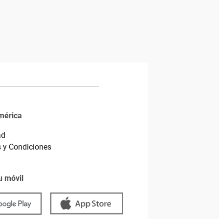
mérica
ad
 y Condiciones
u móvil