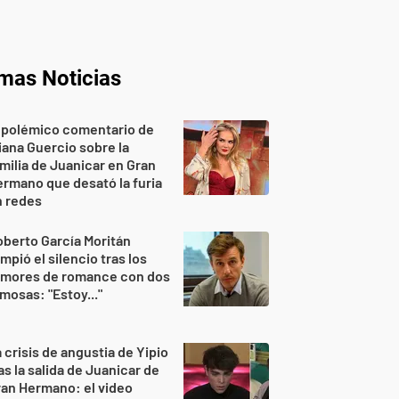
imas Noticias
 polémico comentario de
iana Guercio sobre la
milia de Juanicar en Gran
rmano que desató la furia
n redes
berto García Moritán
mpió el silencio tras los
umores de romance con dos
mosas: "Estoy..."
 crisis de angustia de Yipio
as la salida de Juanicar de
an Hermano: el video