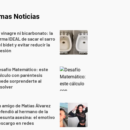
imas Noticias
 vinagre ni bicarbonato: la
rma IDEAL de sacar el sarro
l bidet y evitar reducir la
resión
safío Matemático: este
lculo con paréntesis
ede sorprenderte al
solver
 amigo de Matías Álvarez
fendió al hermano de la
esunta asesina: el emotivo
escargo en redes