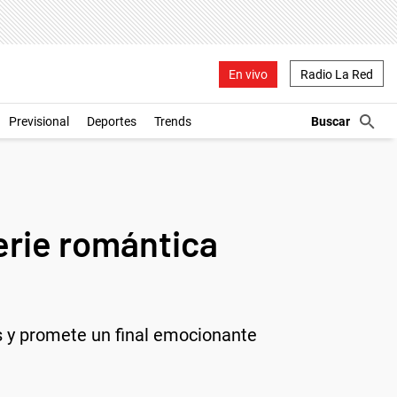
En vivo
Radio La Red
Previsional
Deportes
Trends
erie romántica
los y promete un final emocionante