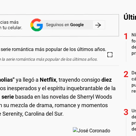
Últ
Ni
fo
de
p
 la serie romántica más popular de los últimos años.
De
cá
olias"
ya llegó a
Netflix
, trayendo consigo
diez
pu
s inesperados y el espíritu inquebrantable de la
re
a
serie
basada en las novelas de Sherryl Woods
con su mezcla de drama, romance y momentos
Un
 Serenity, Carolina del Sur.
de
pr
d