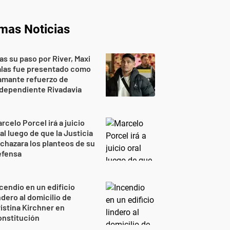
imas Noticias
as su paso por River, Maxi
alas fue presentado como
amante refuerzo de
dependiente Rivadavia
rcelo Porcel irá a juicio
al luego de que la Justicia
chazara los planteos de su
efensa
cendio en un edificio
ndero al domicilio de
istina Kirchner en
onstitución