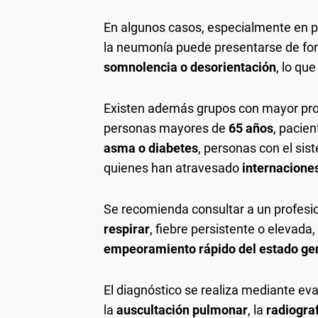
En algunos casos, especialmente en 
la neumonía puede presentarse de form
somnolencia o desorientación
, lo que
Existen además grupos con mayor prob
personas mayores de
65 años
, pacie
asma o diabetes
, personas con el si
quienes han atravesado
internacione
Se recomienda consultar a un profesio
respirar
, fiebre persistente o elevada,
empeoramiento rápido del estado ge
El diagnóstico se realiza mediante ev
la
auscultación pulmonar
, la
radiograf