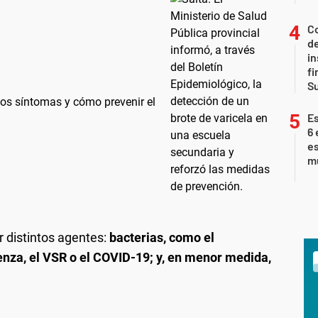
Co
de
in
fi
S
 los síntomas y cómo prevenir el
Es
6 
es
m
 distintos agentes:
bacterias, como el
uenza, el VSR o el COVID-19; y, en menor medida,