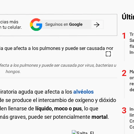
Últ
Tr
S
fl
In
fecta a los pulmones y puede ser causada por virus, bacterias u
Ma
hongos.
or
re
d
ratoria aguda que afecta a los
alvéolos
e se produce el intercambio de oxígeno y dióxido
den llenarse de
líquido, moco o pus
, lo que
In
li
os más graves, puede ser potencialmente
mortal
.
Cr
C