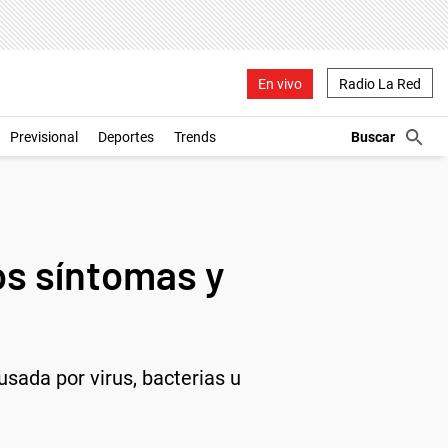
En vivo
Radio La Red
Previsional
Deportes
Trends
os síntomas y
sada por virus, bacterias u