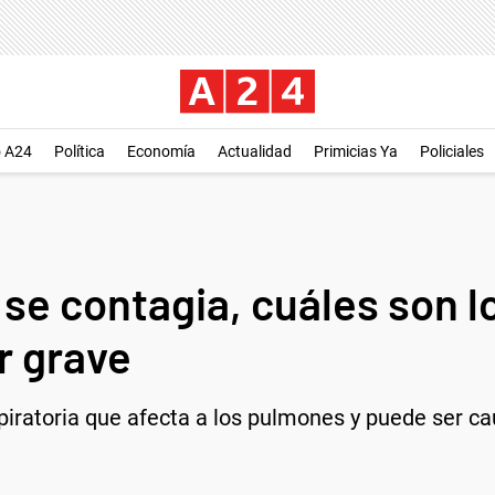
o A24
Política
Economía
Actualidad
Primicias Ya
Policiales
e contagia, cuáles son l
r grave
iratoria que afecta a los pulmones y puede ser cau