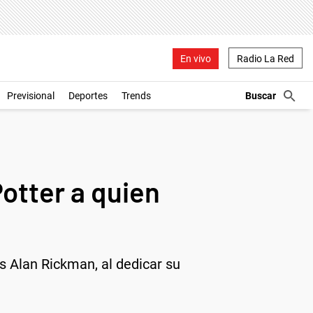
En vivo
Radio La Red
Previsional
Deportes
Trends
Potter a quien
és Alan Rickman, al dedicar su