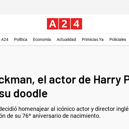
o A24
Política
Economía
Actualidad
Primicias Ya
Policiales
ckman, el actor de Harry 
 su doodle
ecidió homenajear al icónico actor y director ingl
ón de su 76º aniversario de nacimiento.