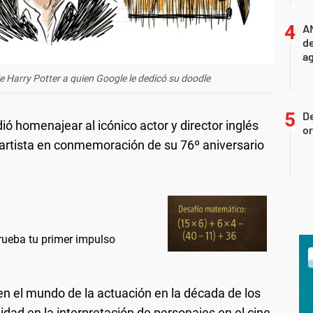
A
de
ag
e Harry Potter a quien Google le dedicó su doodle
D
ió homenajear al icónico actor y director inglés
or
l artista en conmemoración de su 76º aniversario
rueba tu primer impulso
 en el mundo de la actuación en la década de los
lidad en la interpretación de personajes en el cine,