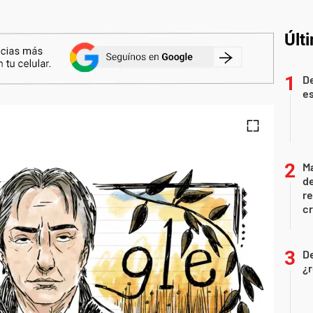
Últ
De
es
Ma
de
r
cr
D
¿r