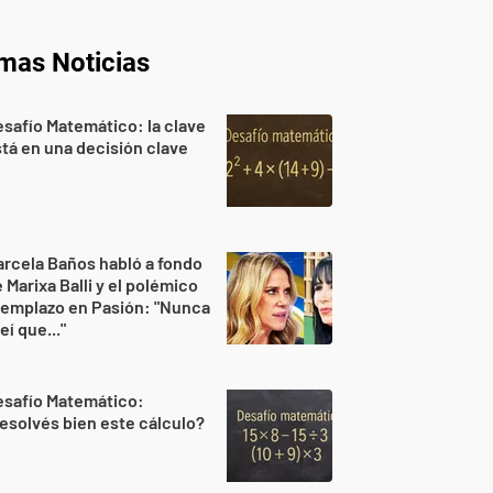
imas Noticias
safío Matemático: la clave
tá en una decisión clave
rcela Baños habló a fondo
 Marixa Balli y el polémico
eemplazo en Pasión: "Nunca
eí que..."
esafío Matemático:
esolvés bien este cálculo?