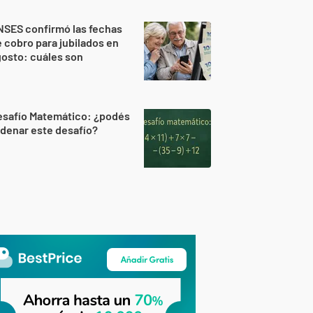
NSES confirmó las fechas
 cobro para jubilados en
osto: cuáles son
esafío Matemático: ¿podés
denar este desafío?