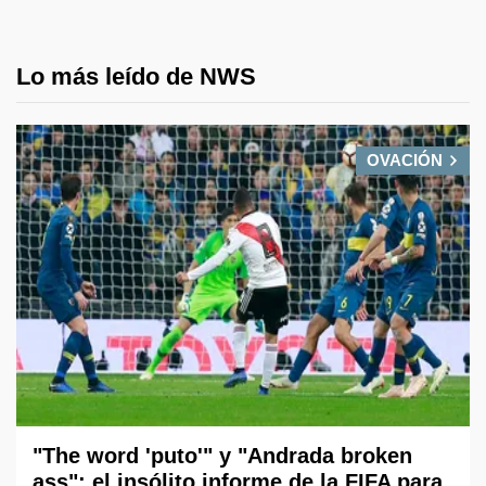
Lo más leído de NWS
OVACIÓN
"The word 'puto'" y "Andrada broken
ass": el insólito informe de la FIFA para