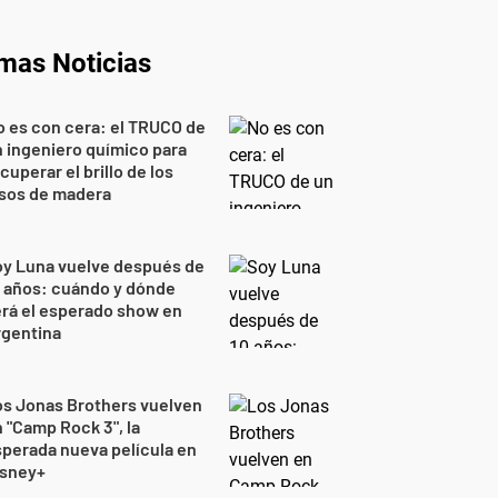
imas Noticias
 es con cera: el TRUCO de
 ingeniero químico para
cuperar el brillo de los
isos de madera
oy Luna vuelve después de
 años: cuándo y dónde
rá el esperado show en
rgentina
s Jonas Brothers vuelven
 "Camp Rock 3", la
perada nueva película en
isney+