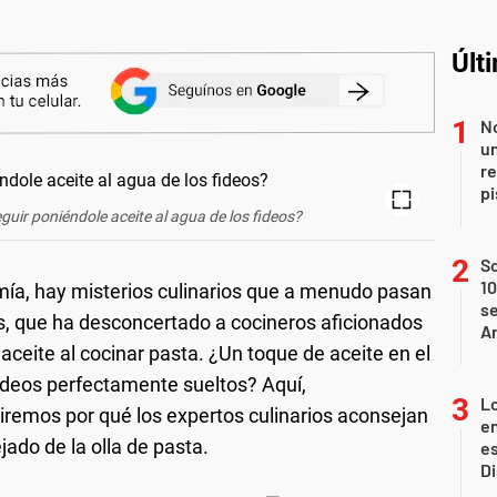
Últ
No
un
re
p
guir poniéndole aceite al agua de los fideos?
S
10
mía, hay misterios culinarios que a menudo pasan
se
, que ha desconcertado a cocineros aficionados
A
l aceite al cocinar pasta. ¿Un toque de aceite en el
fideos perfectamente sueltos? Aquí,
Lo
remos por qué los expertos culinarios aconsejan
en
ado de la olla de pasta.
es
D