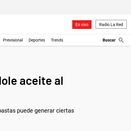
En vivo
Radio La Red
Previsional
Deportes
Trends
ole aceite al
pastas puede generar ciertas