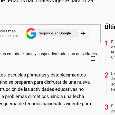
de feriados nacionales vigente para 2026.
Últ
El
de
la
u
La
tes, escuelas primarias y establecimientos
Ar
ntino se preparan para disfrutar de una nueva
so
errupción de las actividades educativas no
F
 a problemas climáticos, sino a una fecha
esquema de feriados nacionales vigente para
El
A