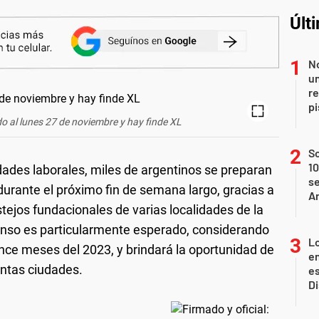
Últ
No
un
re
p
 al lunes 27 de noviembre y hay finde XL
S
10
ades laborales, miles de argentinos se preparan
se
durante el próximo fin de semana largo, gracias a
A
stejos fundacionales de varias localidades de la
anso es particularmente esperado, considerando
Lo
nce meses del 2023, y brindará la oportunidad de
en
intas ciudades.
es
D