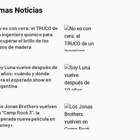
imas Noticias
 es con cera: el TRUCO de
 ingeniero químico para
cuperar el brillo de los
isos de madera
oy Luna vuelve después de
 años: cuándo y dónde
rá el esperado show en
rgentina
s Jonas Brothers vuelven
 "Camp Rock 3", la
perada nueva película en
isney+