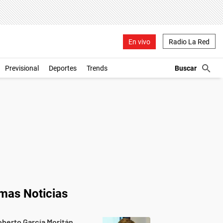
En vivo
Radio La Red
Previsional
Deportes
Trends
imas Noticias
berto García Moritán