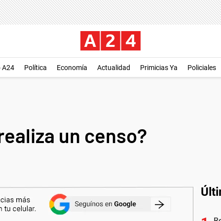
o A24
Política
Economía
Actualidad
Primicias Ya
Policiales
realiza un censo?
Últ
Ro