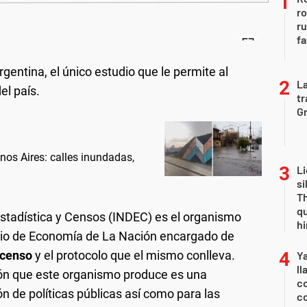
ro
r
fa
rgentina, el único estudio que le permite al
La
el país.
tr
Gr
nos Aires: calles inundadas,
Li
si
Th
qu
 Estadística y Censos (INDEC) es el organismo
h
terio de Economía de La Nación encargado de
 censo
y el protocolo que el mismo conlleva.
Y
ll
ción que este organismo produce es una
co
ón de políticas públicas así como para las
co