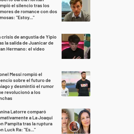
mpió el silencio tras los
umores de romance con dos
mosas: "Estoy..."
 crisis de angustia de Yipio
as la salida de Juanicar de
an Hermano: el video
onel Messi rompió el
lencio sobre el futuro de
iago y desmintió el rumor
e revolucionó a los
inchas
anina Latorre comparó
amativamente a La Joaqui
n Pampita tras la ruptura
n Luck Ra: "Es..."