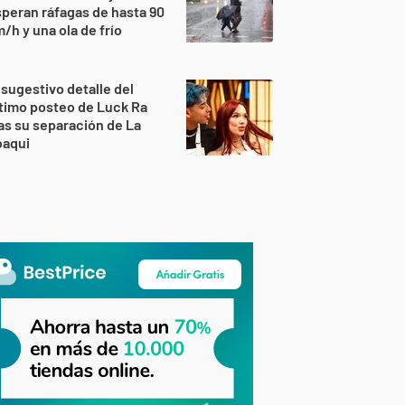
peran ráfagas de hasta 90
/h y una ola de frío
 sugestivo detalle del
timo posteo de Luck Ra
as su separación de La
oaqui