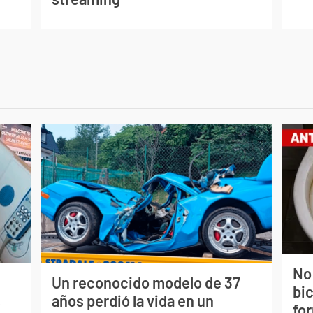
No
Un reconocido modelo de 37
bi
s
años perdió la vida en un
for