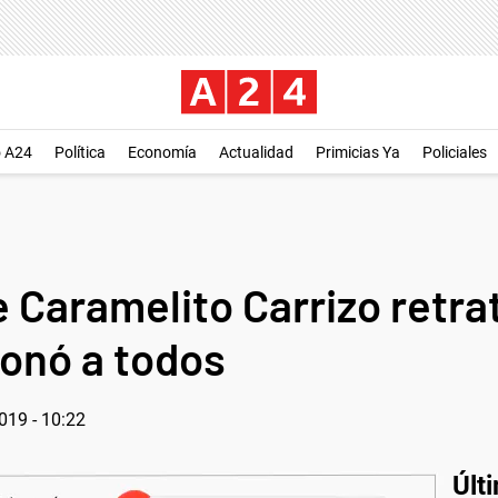
o A24
Política
Economía
Actualidad
Primicias Ya
Policiales
e Caramelito Carrizo retra
onó a todos
019 - 10:22
Últ