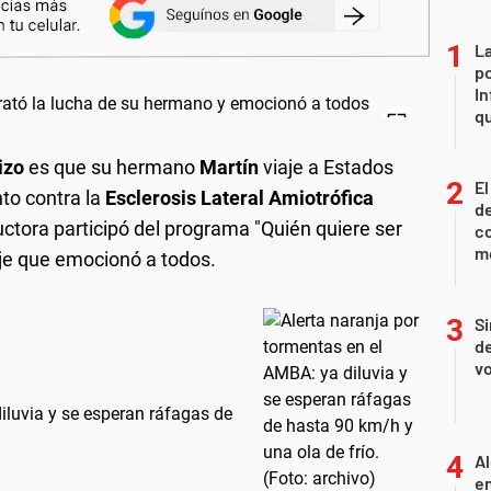
La
po
In
q
izo
es que su hermano
Martín
viaje a Estados
El
nto contra la
Esclerosis Lateral Amiotrófica
de
ctora participó del programa "Quién quiere ser
co
mo
aje que emocionó a todos.
Si
de
vo
iluvia y se esperan ráfagas de
Al
en