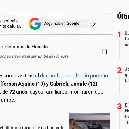
Últ
Qu
tu
id
sonas vivas en el derrumbe de Floresta.
Jo
qu
escombras tras el
derrumbe en el barrio porteño
Li
fferson Aquino (19) y Gabriela Jamile (12)
,
, de 72 años
, cuyos familiares informaron que
rrumbe.
El
Ma
tr
"T
 el último temporal y es buscado