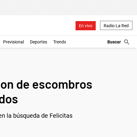
En vivo
Radio La Red
Previsional
Deportes
Trends
cion de escombros
idos
en la búsqueda de Felicitas