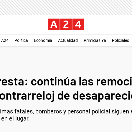
o A24
Política
Economía
Actualidad
Primicias Ya
Policiales
esta: continúa las remo
contrarreloj de desaparec
timas fatales, bomberos y personal policial siguen 
en el lugar.