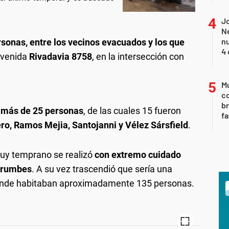
Jo
Ne
nu
sonas, entre los vecinos evacuados y los que
4 
Avenida
Rivadavia 8758
, en la intersección con
Mu
c
br
a más de 25 personas
, de las cuales 15 fueron
fa
ero, Ramos Mejia, Santojanni y Vélez Sársfield
.
muy temprano se realizó
con extremo cuidado
errumbes
. A su vez trascendió que sería una
donde habitaban aproximadamente 135 personas.