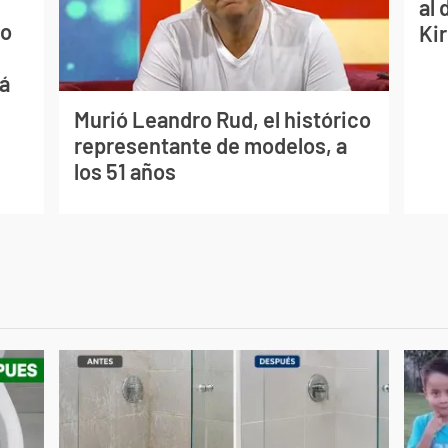
al 
mo
Ki
ná
Murió Leandro Rud, el histórico
representante de modelos, a
los 51 años