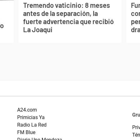
Tremendo vaticinio: 8 meses
Fur
antes de la separación, la
co
s
fuerte advertencia que recibió
per
vo
La Joaqui
dr
A24.com
Gr
Primicias Ya
Radio La Red
Pri
FM Blue
Tér
Diario Uno Mendoza