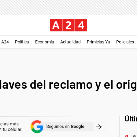
o A24
Política
Economía
Actualidad
Primicias Ya
Policiales
claves del reclamo y el ori
Últ
Si