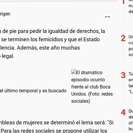
nu
de
de pie para pedir la igualdad de derechos, la
U
 se terminen los femicidios y que el Estado
co
iolencia. Además, este año muchas
p
o
 legal.
Tu
en
la
 el último temporal y es buscado
"L
Qu
de
bleas de mujeres se determinó el lema será: "Si
úl
b
ara las redes sociales se propone utilizar los