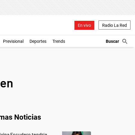
En vivo
Radio La Red
Previsional
Deportes
Trends
gen
imas Noticias
lvina Escudero tendría