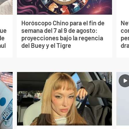
Horóscopo Chino para el fin de
Net
que
semana del 7 al 9 de agosto:
co
de
proyecciones bajo la regencia
per
aul
del Buey y el Tigre
dr