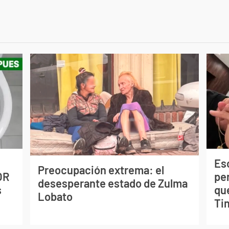
Esc
Preocupación extrema: el
OR
pe
desesperante estado de Zulma
s
qu
Lobato
Tin