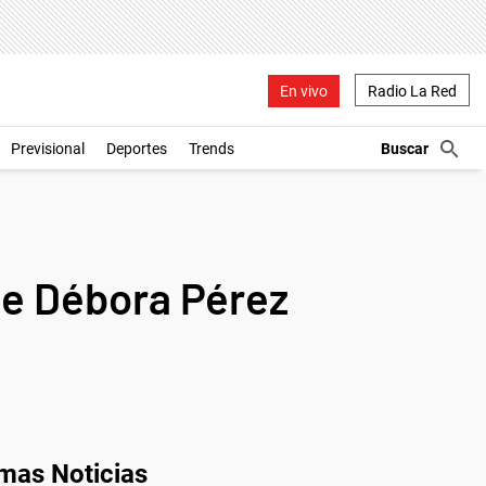
En vivo
Radio La Red
Previsional
Deportes
Trends
 de Débora Pérez
imas Noticias