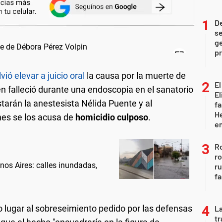
D
se
ge
pr
vió elevar a juicio oral
la causa por la muerte de
El
en falleció durante una endoscopia en el sanatorio
El
starán la anestesista Nélida Puente y al
fa
He
enes se los acusa de
homicidio culposo
.
e
Ro
ro
nos Aires: calles inundadas,
r
fa
o lugar al sobreseimiento pedido por las defensas
La
tr