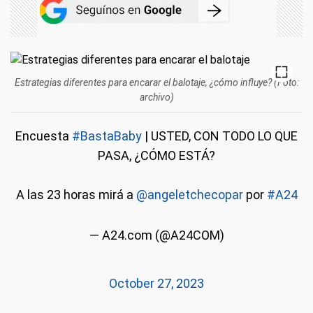
Estrategias diferentes para encarar el balotaje, ¿cómo influye? (Foto:
archivo)
Encuesta
#BastaBaby
| USTED, CON TODO LO QUE
PASA, ¿CÓMO ESTÁ?
A las 23 horas mirá a
@angeletchecopar
por
#A24
— A24.com (@A24COM)
October 27, 2023