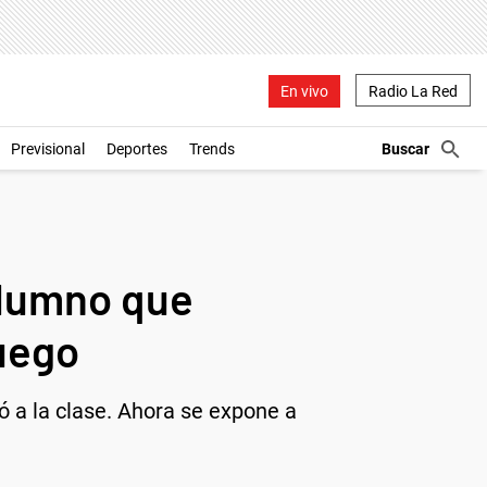
En vivo
Radio La Red
Previsional
Deportes
Trends
alumno que
juego
ó a la clase. Ahora se expone a