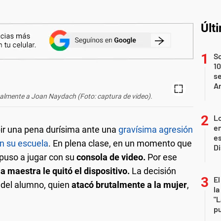
Últ
S
10
se
A
almente a Joan Naydach (Foto: captura de video).
Lo
en
ir una pena durísima ante una
gravísima agresión
es
n su escuela
. En plena clase, en un momento que
D
e puso a jugar con su
consola de video.
Por ese
a maestra le quitó el dispositivo.
La decisión
El
e del alumno, quien
atacó brutalmente a la mujer
,
la
"L
pu