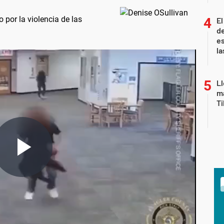
 por la violencia de las
El
de
es
la
Ll
ma
T