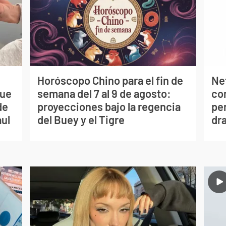
Horóscopo Chino para el fin de
Net
que
semana del 7 al 9 de agosto:
co
de
proyecciones bajo la regencia
per
aul
del Buey y el Tigre
dr