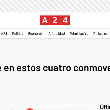
o A24
Política
Economía
Actualidad
Primicias Ya
Policiales
e en estos cuatro conmov
Últ