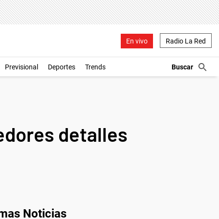
En vivo
Radio La Red
Previsional
Deportes
Trends
edores detalles
imas Noticias