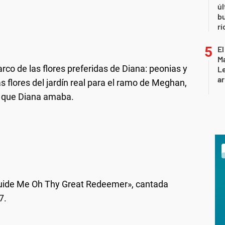
úl
b
rí
El
Ma
arco de las flores preferidas de Diana: peonias y
L
ar
as flores del jardín real para el ramo de Meghan,
s que Diana amaba.
Guide Me Oh Thy Great Redeemer», cantada
7.