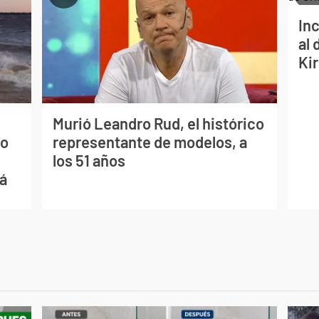
Inc
al 
Ki
Murió Leandro Rud, el histórico
mo
representante de modelos, a
los 51 años
ná