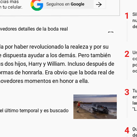
Si
nu
de
a por haber revolucionado la realeza y por su
U
e dispuesta ayudar a los demás. Pero también
co
s dos hijos, Harry y William. Incluso después de
p
o
ormas de honrarla. Era obvio que la boda real de
ovedores momentos en honor a ella.
Tu
en
la
"L
 el último temporal y es buscado
Qu
de