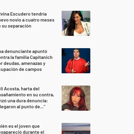
lvina Escudero tendría
evo novio a cuatro meses
 su separación
na denunciante apuntó
ntra la familia Capitanich
or deudas, amenazas y
cupación de campos
li Acosta, harta del
sañamiento en su contra,
nzó una dura denuncia:
legaron al punto de..."
ién es el joven que
sapareció durante el