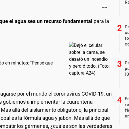
Ro
que el agua sea un recurso fundamental
para la
De
cu
to
c
De
odo en minutos: "Pensé que
p
1
agarse por el mundo el coronavirus COVID-19, un
Em
os gobiernos a implementar la cuarentena
re
Más allá del aislamiento obligatorio, la principal
M
en
obal es la fórmula agua y jabón. Más allá de que
ombatir los gérmenes, ¿cuáles son las verdaderas