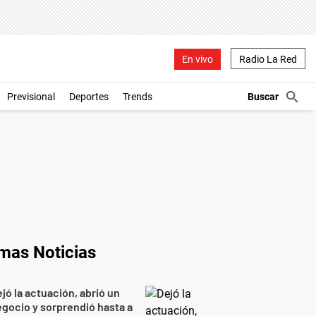
En vivo
Radio La Red
Previsional
Deportes
Trends
imas Noticias
jó la actuación, abrió un
gocio y sorprendió hasta a