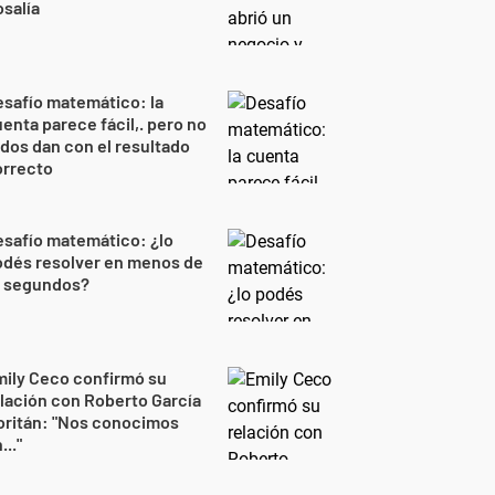
salía
safío matemático: la
enta parece fácil,. pero no
dos dan con el resultado
orrecto
safío matemático: ¿lo
odés resolver en menos de
0 segundos?
ily Ceco confirmó su
lación con Roberto García
oritán: "Nos conocimos
..."