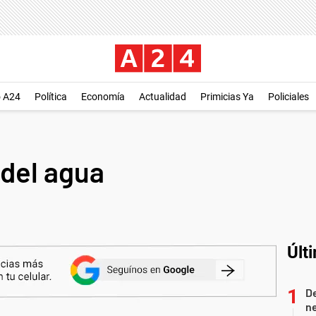
o A24
Política
Economía
Actualidad
Primicias Ya
Policiales
del agua
Últ
De
ne